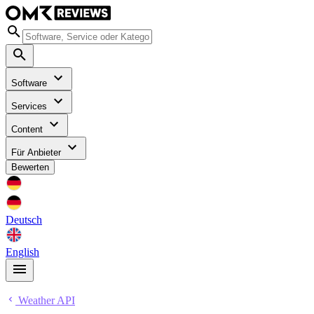
Software
Services
Content
Für Anbieter
Bewerten
Deutsch
English
Weather API