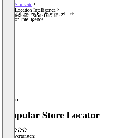
Startseite
Location Intelligence
In den folgenden Kategorien gelistet:
Mapular Store Locator
Location Intelligence
Mapular Store Locator
(0 Bewertungen)