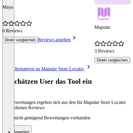
Maya
Mapular
0 Reviews
Reviews ansehen
Direkt vergleichen
3 Reviews
R
Direkt vergleichen
Item
Alle Alternativen zu Mapular Store Locator
1
of
So schätzen User das Tool ein
8
Die Bewertungen ergeben sich aus den für Mapular Store Locator
abgegebenen Reviews
Noch nicht genügend Bewertungen vorhanden
Bewerten