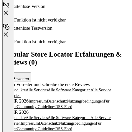
Kostenlose Version
Diese Funktion ist nicht verfügbar
Kostenlose Testversion
Diese Funktion ist nicht verfügbar
Mapular Store Locator Erfahrungen &
Reviews (0)
Bewerten
Sei ein Vorreiter und schreibe die erste Review.
Alle Produkte
Alle Services
Alle Software Kategorien
Alle Service
Kategorien
© OMR 2026
Impressum
Datenschutz
Nutzungsbedingungen
Für
Anbieter
Community Guidelines
RSS-Feed
© OMR 2026
Alle Produkte
Alle Services
Alle Software Kategorien
Alle Service
Kategorien
Impressum
Datenschutz
Nutzungsbedingungen
Für
Anbieter
Community Guidelines
RSS-Feed