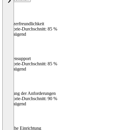
Benutzerfreundlichkeit
0
%
Kategorie-Durchschnitt: 85 %
Ungenügend
Kundensupport
0
%
Kategorie-Durchschnitt: 85 %
Ungenügend
Erfüllung der Anforderungen
0
%
Kategorie-Durchschnitt: 90 %
Ungenügend
Einfache Einrichtung
0
%