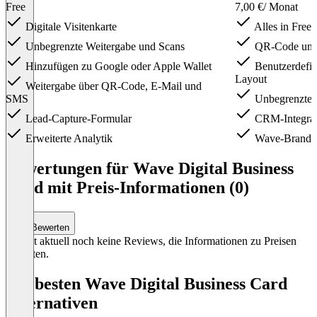
Free
7,00 €
/ Monat
Digitale Visitenkarte
Alles in Free
Unbegrenzte Weitergabe und Scans
QR-Code und 
Hinzufügen zu Google oder Apple Wallet
Benutzerdefini
Layout
Weitergabe über QR-Code, E-Mail und
SMS
Unbegrenzter 
Lead-Capture-Formular
CRM-Integrat
Erweiterte Analytik
Wave-Brandin
Item
1
Bewertungen für Wave Digital Business
of
Card mit Preis-Informationen (0)
4
Bewerten
Es gibt aktuell noch keine Reviews, die Informationen zu Preisen
enthalten.
Die besten Wave Digital Business Card
Alternativen