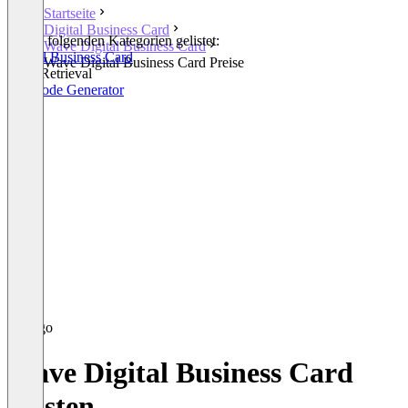
Startseite
Digital Business Card
In den folgenden Kategorien gelistet:
Wave Digital Business Card
Digital Business Card
Wave Digital Business Card Preise
Lead Retrieval
QR Code Generator
Wave Digital Business Card
Kosten