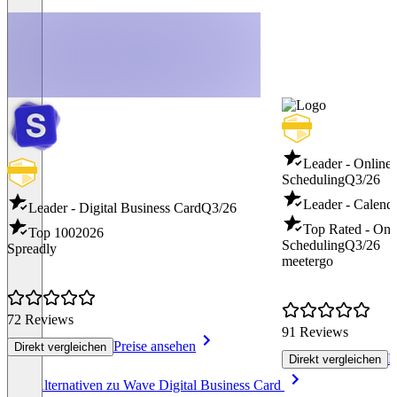
Leader - Online
Scheduling
Q3/26
Leader - Calend
Leader - Digital Business Card
Q3/26
Top Rated - Onl
Top 100
2026
Scheduling
Q3/26
Spreadly
meetergo
72 Reviews
91 Reviews
Preise ansehen
Direkt vergleichen
P
Direkt vergleichen
Item
Alle Alternativen zu Wave Digital Business Card
1