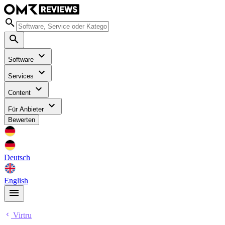
Software
Services
Content
Für Anbieter
Bewerten
Deutsch
English
Virtru