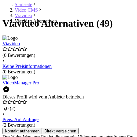
Startseite
Video CMS
Viavideo
Viavideo Alternativen (49)
Viavideo Alternativen
Viavideo
(0 Bewertungen)
•
Keine Preisinformationen
(0 Bewertungen)
VideoManager Pro
Dieses Profil wird vom Anbieter betrieben
5,0
(2)
•
Preis: Auf Anfrage
(2 Bewertungen)
Kontakt aufnehmen
Direkt vergleichen
Der VideoManager Pro ist die zentrale Videomagamentsoftware für