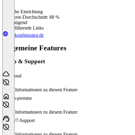
Einfache Einrichtung
0
%
Kategorie-Durchschnitt: 88 %
Ungenügend
Weiterführende Links
3d-konfigurator.de
Allgemeine Features
Setup & Support
Cloud
Keine Informationen zu diesem Feature
On-premise
Keine Informationen zu diesem Feature
24/7-Support
Keine Informationen zu diesem Feature