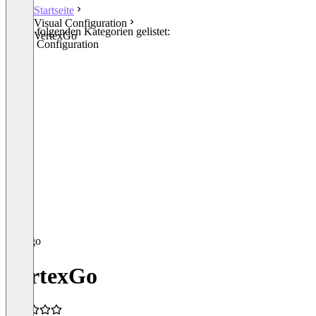
Startseite
Visual Configuration
In den folgenden Kategorien gelistet:
VertexGo
Visual Configuration
CPQ
VertexGo