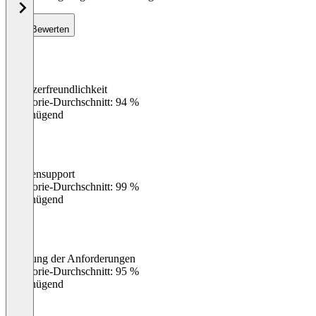
Bewerten
Benutzerfreundlichkeit
0
%
Kategorie-Durchschnitt: 94 %
Ungenügend
Kundensupport
0
%
Kategorie-Durchschnitt: 99 %
Ungenügend
Erfüllung der Anforderungen
0
%
Kategorie-Durchschnitt: 95 %
Ungenügend