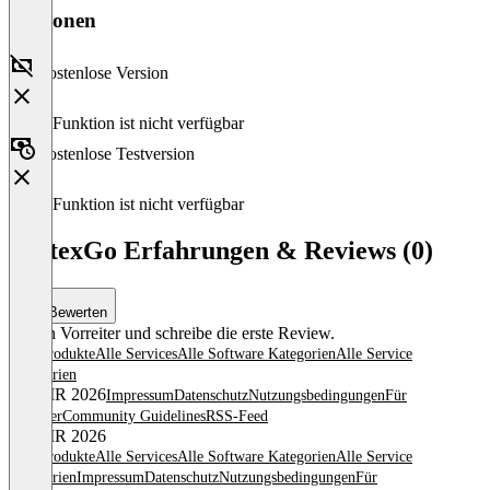
Versionen
Kostenlose Version
Diese Funktion ist nicht verfügbar
Kostenlose Testversion
Diese Funktion ist nicht verfügbar
VertexGo Erfahrungen & Reviews (0)
Bewerten
Sei ein Vorreiter und schreibe die erste Review.
Alle Produkte
Alle Services
Alle Software Kategorien
Alle Service
Kategorien
© OMR 2026
Impressum
Datenschutz
Nutzungsbedingungen
Für
Anbieter
Community Guidelines
RSS-Feed
© OMR 2026
Alle Produkte
Alle Services
Alle Software Kategorien
Alle Service
Kategorien
Impressum
Datenschutz
Nutzungsbedingungen
Für