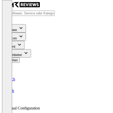
Software
Services
Content
Für Anbieter
Bewerten
Deutsch
English
Visual Configuration