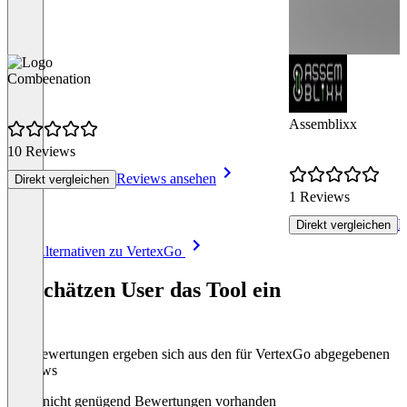
Combeenation
Assemblixx
10 Reviews
Reviews ansehen
Direkt vergleichen
1 Reviews
R
Direkt vergleichen
Item
Alle Alternativen zu VertexGo
1
of
So schätzen User das Tool ein
8
Die Bewertungen ergeben sich aus den für VertexGo abgegebenen
Reviews
Noch nicht genügend Bewertungen vorhanden