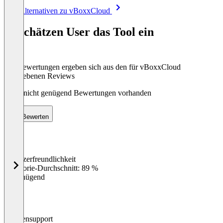
Item
Alle Alternativen zu vBoxxCloud
1
of
So schätzen User das Tool ein
8
Die Bewertungen ergeben sich aus den für vBoxxCloud
abgegebenen Reviews
Noch nicht genügend Bewertungen vorhanden
Bewerten
Benutzerfreundlichkeit
0
%
Kategorie-Durchschnitt: 89 %
Ungenügend
Kundensupport
0
%