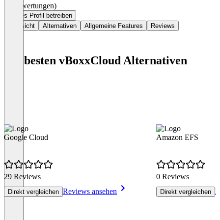
(0 Bewertungen)
Dieses Profil betreiben
Übersicht
Alternativen
Allgemeine Features
Reviews
Die besten vBoxxCloud Alternativen
Google Cloud
Amazon EFS
29 Reviews
0 Reviews
Reviews ansehen
R
Direkt vergleichen
Direkt vergleichen