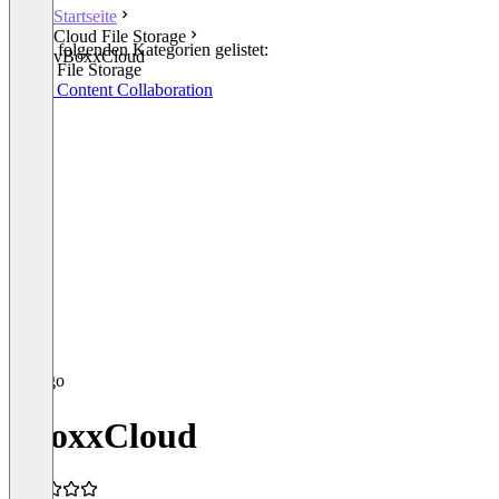
Startseite
Cloud File Storage
In den folgenden Kategorien gelistet:
vBoxxCloud
Cloud File Storage
Cloud Content Collaboration
vBoxxCloud