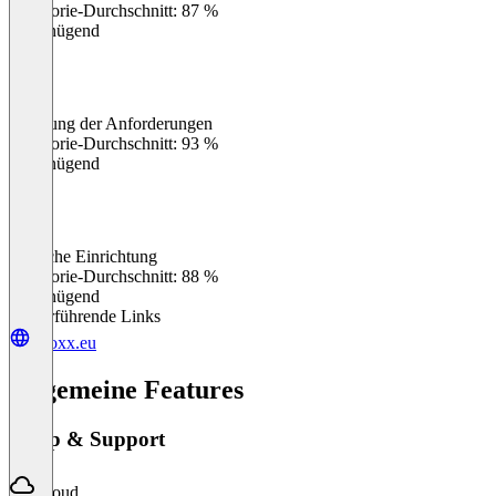
Kategorie-Durchschnitt: 87 %
Ungenügend
Erfüllung der Anforderungen
0
%
Kategorie-Durchschnitt: 93 %
Ungenügend
Einfache Einrichtung
0
%
Kategorie-Durchschnitt: 88 %
Ungenügend
Weiterführende Links
vboxx.eu
Allgemeine Features
Setup & Support
Cloud