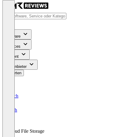
Software
Services
Content
Für Anbieter
Bewerten
Deutsch
English
Cloud File Storage