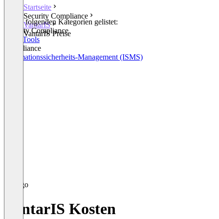
Startseite
Security Compliance
In den folgenden Kategorien gelistet:
VantarIS
Security Compliance
VantarIS Preise
GRC Tools
Compliance
Informationssicherheits-Management (ISMS)
VantarIS Kosten