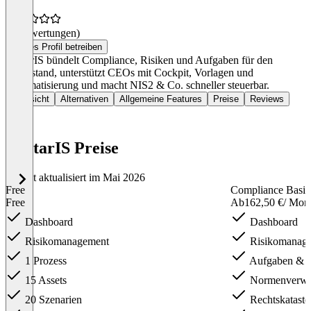
(0 Bewertungen)
Dieses Profil betreiben
VantarIS bündelt Compliance, Risiken und Aufgaben für den
Mittelstand, unterstützt CEOs mit Cockpit, Vorlagen und
Automatisierung und macht NIS2 & Co. schneller steuerbar.
Übersicht
Alternativen
Allgemeine Features
Preise
Reviews
VantarIS Preise
Zuletzt aktualisiert im Mai 2026
Free
Compliance Basic
Free
Ab
162,50 €
/ Mon
Dashboard
Dashboard
Risikomanagement
Risikomanag
1 Prozess
Aufgaben & 
15 Assets
Normenverwa
20 Szenarien
Rechtskataste