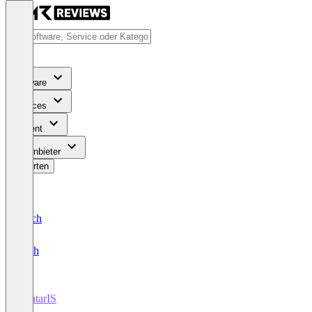
Software
Services
Content
Für Anbieter
Bewerten
Deutsch
English
VantarIS