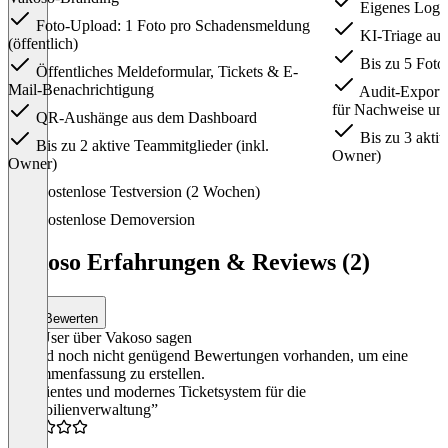
Eigenes Logo 
Foto-Upload: 1 Foto pro Schadensmeldung
KI-Triage aus
(öffentlich)
Bis zu 5 Fotos
Öffentliches Meldeformular, Tickets & E-
Mail-Benachrichtigung
Audit-Export 
für Nachweise un
QR-Aushänge aus dem Dashboard
Bis zu 3 aktiv
Bis zu 2 aktive Teammitglieder (inkl.
Owner)
Owner)
Item
Kostenlose Testversion (2 Wochen)
1
of
Kostenlose Demoversion
2
Vakoso Erfahrungen & Reviews (2)
Bewerten
Was User über Vakoso sagen
Es sind noch nicht genügend Bewertungen vorhanden, um eine
Zusammenfassung zu erstellen.
“Effizientes und modernes Ticketsystem für die
Immobilienverwaltung”
5.0