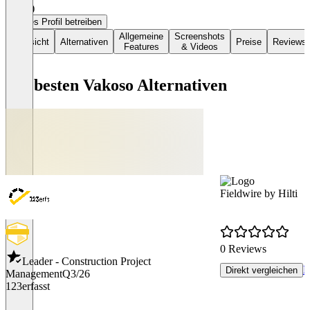
5,0
(2)
Dieses Profil betreiben
Allgemeine
Screenshots
Übersicht
Alternativen
Preise
Reviews
Features
& Videos
Die besten Vakoso Alternativen
Fieldwire by Hilti
0 Reviews
Leader - Construction Project
R
Direkt vergleichen
Management
Q3/26
123erfasst