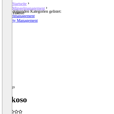
Startseite
Mängelmanagement
In den folgenden Kategorien gelistet:
Vakoso
Mängelmanagement
Property Management
Vakoso