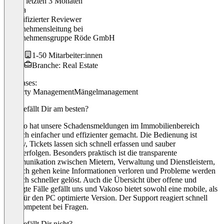
In den letzten 3 Monaten
Sophia
Verifizierter Reviewer
Unternehmensleitung
bei
Unternehmensgruppe Röde GmbH
1-50 Mitarbeiter:innen
Branche: Real Estate
Use cases:
Property Management
Mängelmanagement
Was gefällt Dir am besten?
Vakoso hat unsere Schadensmeldungen im Immobilienbereich
deutlich einfacher und effizienter gemacht. Die Bedienung ist
intuitiv, Tickets lassen sich schnell erfassen und sauber
nachverfolgen. Besonders praktisch ist die transparente
Kommunikation zwischen Mietern, Verwaltung und Dienstleistern,
dadurch gehen keine Informationen verloren und Probleme werden
deutlich schneller gelöst. Auch die Übersicht über offene und
erledigte Fälle gefällt uns und Vakoso bietet sowohl eine mobile, als
auch für den PC optimierte Version. Der Support reagiert schnell
und kompetent bei Fragen.
Was gefällt Dir nicht?