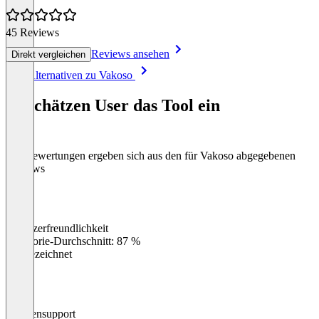
45 Reviews
Reviews ansehen
Direkt vergleichen
Item
Alle Alternativen zu Vakoso
1
of
So schätzen User das Tool ein
8
Die Bewertungen ergeben sich aus den für Vakoso abgegebenen
Reviews
Benutzerfreundlichkeit
0
%
Kategorie-Durchschnitt: 87 %
Ausgezeichnet
Kundensupport
0
%