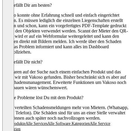
Was gefällt Dir am besten?
Vakoso konnte ohne Erfahrung schnell und einfach eingerichtet
werden. Es müssen lediglich die einzelnen Liegenschaften erstellt
werden und schon, kann ein vorgefertigtes PDF-Template gedruckt
und in den Objekten verwendet werden. Scannt der Mieter den QR-
Code, wird er auf ein Webformular weitergeleitet und kann den
Schaden direkt mit Bildern melden. Ich werde über den Schaden
oder das Problem informiert und kann alles im Dashboard
nachvollziehen.
Was gefällt Dir nicht?
Wir waren auf der Suche nach einem einfachen Produkt und das
haben wir mit Vakoso gefunden. Bisher beschränkt sich es aber auf
das Schadensmanagement. Erweiterte Funktionen um Vakoso noch
auszubauen wären wünschenswert.
Welche Probleme löst Du mit dem Produkt?
Keine verteilten Schadensmeldungen mehr von Mietern. (Whatsapp,
Email, Telefon). Die Schäden sind für uns an einer Stelle verwaltet
und können auch später noch nachvollzogen werden.
Alle Produkte
Alle Services
Alle Software Kategorien
Alle Service
Kategorien