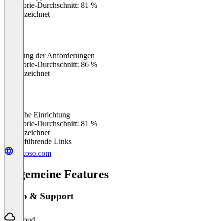
Kategorie-Durchschnitt: 81 %
Ausgezeichnet
Erfüllung der Anforderungen
0
%
Kategorie-Durchschnitt: 86 %
Ausgezeichnet
Einfache Einrichtung
0
%
Kategorie-Durchschnitt: 81 %
Ausgezeichnet
Weiterführende Links
vakoso.com
Allgemeine Features
Setup & Support
Cloud