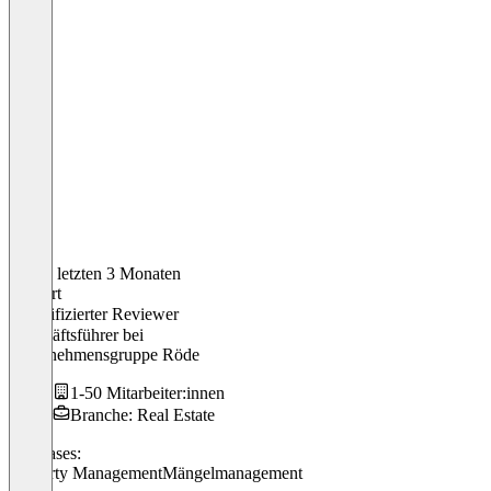
In den letzten 3 Monaten
Herbert
Verifizierter Reviewer
Geschäftsführer
bei
Unternehmensgruppe Röde
1-50 Mitarbeiter:innen
Branche: Real Estate
Use cases:
Property Management
Mängelmanagement