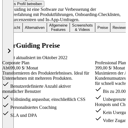
Dieses Profil betreiben
UserGuiding ist eine Software zur Verbesserung der
Nutzererfahrung mit Produktführungen, Onboarding-Checklisten,
Ressourcenzentren und In-App-Umfragen.
Allgemeine
Screenshots
Übersicht
Alternativen
Preise
Reviews
Features
& Videos
UserGuiding Preise
Zuletzt aktualisiert im Oktober 2022
Corporate Plan
Professional Plan
Ab
699,00 $
/ Monat
399,00 $
/ Monat
Transformieren des Produkterlebnisses. Ideal für
Maximieren der Ak
Unternehmen mit mehreren Produkten.
Kundenumsatzes u
für schnell wach
Benutzerdefinierte Anzahl aktiver
monatlicher Benutzer
Bis zu 20.000
Vollständig anpassbar, einschließlich CSS
Unbegrenzte A
Hotspots und Chec
Personalisiertes Coaching
Kein Usergui
SLA und DPA
Voller Zugan