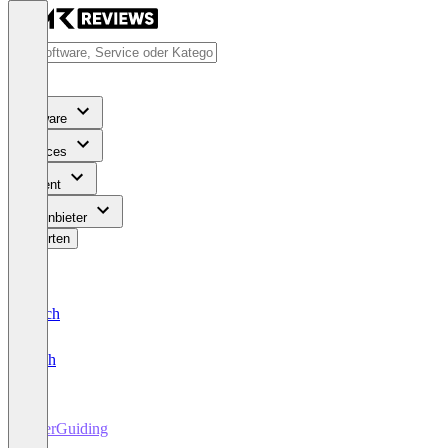
Software
Services
Content
Für Anbieter
Bewerten
Deutsch
English
UserGuiding