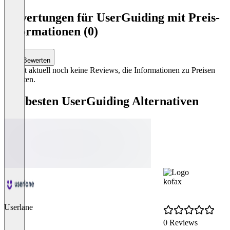
Item
1
Bewertungen für UserGuiding mit Preis-
of
Informationen (0)
3
Bewerten
Es gibt aktuell noch keine Reviews, die Informationen zu Preisen
enthalten.
Die besten UserGuiding Alternativen
kofax
Userlane
0 Reviews