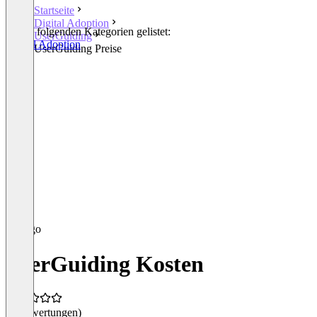
Startseite
Digital Adoption
In den folgenden Kategorien gelistet:
UserGuiding
Digital Adoption
UserGuiding Preise
UserGuiding Kosten
(0 Bewertungen)