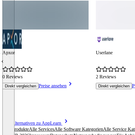
Apxor
Userlane
0 Reviews
2 Reviews
Preise ansehen
P
Direkt vergleichen
Direkt vergleichen
Item
Alle Alternativen zu AppLearn
1
Alle Produkte
Alle Services
Alle Software Kategorien
Alle Service Kat
of