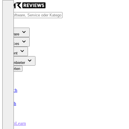
Software
Services
Content
Für Anbieter
Bewerten
Deutsch
English
AppLearn