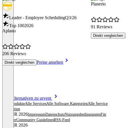
Planerio
Leader - Employee Scheduling
Q3/26
Top 100
2026
91 Reviews
Aplano
P
Direkt vergleichen
206 Reviews
Preise ansehen
Direkt vergleichen
Item
Alle Alternativen zu urvent
1
Alle Produkte
Alle Services
Alle Software Kategorien
Alle Service
of
Kategorien
8
© OMR 2026
Impressum
Datenschutz
Nutzungsbedingungen
Für
Anbieter
Community Guidelines
RSS-Feed
© OMR 2026