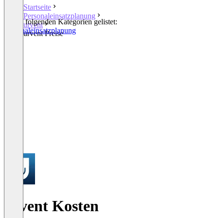
Startseite
Personaleinsatzplanung
In den folgenden Kategorien gelistet:
urvent
Personaleinsatzplanung
urvent Preise
urvent Kosten