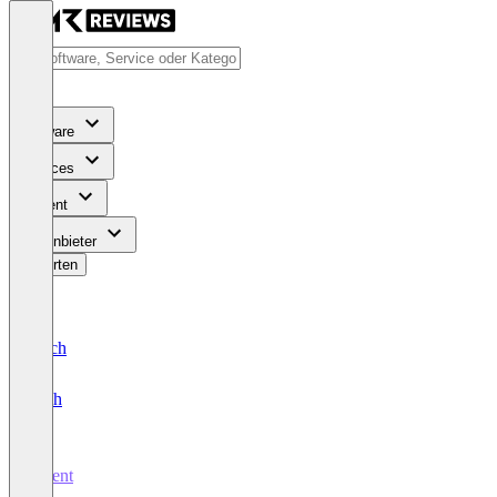
Software
Services
Content
Für Anbieter
Bewerten
Deutsch
English
urvent