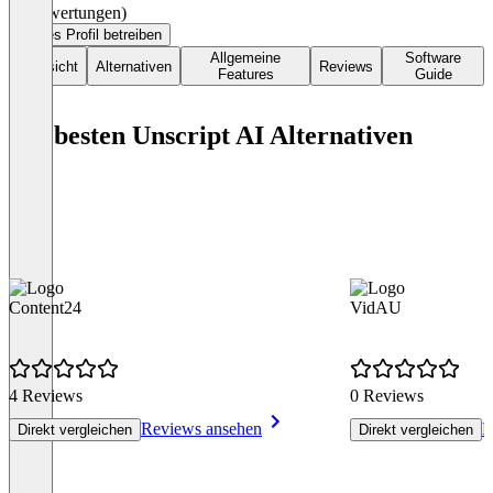
(0 Bewertungen)
Dieses Profil betreiben
Allgemeine
Software
Übersicht
Alternativen
Reviews
Features
Guide
Die besten Unscript AI Alternativen
Content24
VidAU
4 Reviews
0 Reviews
Reviews ansehen
R
Direkt vergleichen
Direkt vergleichen