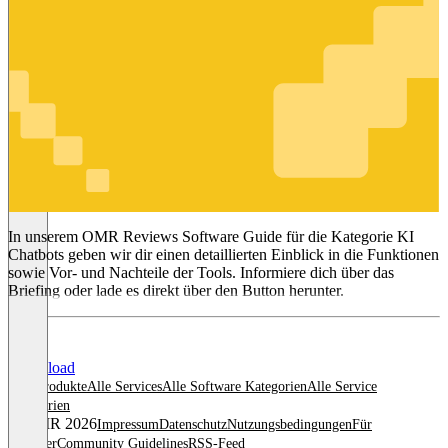
KI Chatbots
In unserem OMR Reviews Software Guide für die Kategorie KI
Chatbots geben wir dir einen detaillierten Einblick in die Funktionen
sowie Vor- und Nachteile der Tools. Informiere dich über das
Briefing oder lade es direkt über den Button herunter.
Download
Alle Produkte
Alle Services
Alle Software Kategorien
Alle Service
Kategorien
© OMR 2026
Impressum
Datenschutz
Nutzungsbedingungen
Für
Anbieter
Community Guidelines
RSS-Feed