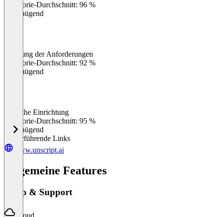
Kategorie-Durchschnitt: 96 %
Ungenügend
Erfüllung der Anforderungen
0
%
Kategorie-Durchschnitt: 92 %
Ungenügend
Einfache Einrichtung
0
%
Kategorie-Durchschnitt: 95 %
Ungenügend
Weiterführende Links
www.unscript.ai
Allgemeine Features
Setup & Support
Cloud