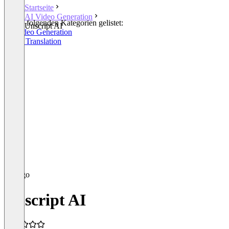
Startseite
AI Video Generation
In den folgenden Kategorien gelistet:
Unscript AI
AI Video Generation
Video Translation
Unscript AI