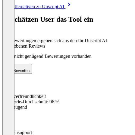
Item
Alle Alternativen zu Unscript AI
1
of
So schätzen User das Tool ein
8
Die Bewertungen ergeben sich aus den für Unscript AI
abgegebenen Reviews
Noch nicht genügend Bewertungen vorhanden
Bewerten
Benutzerfreundlichkeit
0
%
Kategorie-Durchschnitt: 96 %
Ungenügend
Kundensupport
0
%