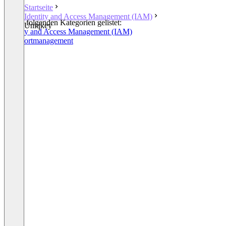
Startseite
Identity and Access Management (IAM)
In den folgenden Kategorien gelistet:
Uniqkey
Identity and Access Management (IAM)
Passwortmanagement