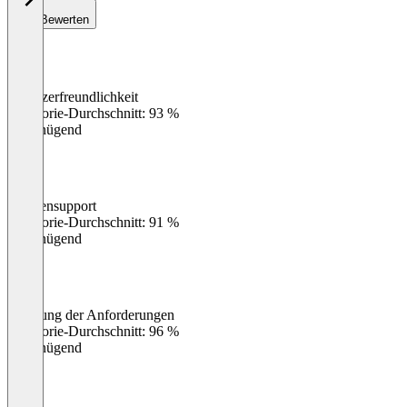
Bewerten
Benutzerfreundlichkeit
0
%
Kategorie-Durchschnitt: 93 %
Ungenügend
Kundensupport
0
%
Kategorie-Durchschnitt: 91 %
Ungenügend
Erfüllung der Anforderungen
0
%
Kategorie-Durchschnitt: 96 %
Ungenügend