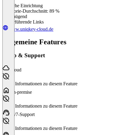
Einfache Einrichtung
0
%
Kategorie-Durchschnitt: 89 %
Ungenügend
Weiterführende Links
www.uniqkey-cloud.de
Allgemeine Features
Setup & Support
Cloud
Keine Informationen zu diesem Feature
On-premise
Keine Informationen zu diesem Feature
24/7-Support
Keine Informationen zu diesem Feature