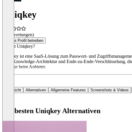
Uniqkey
(0 Bewertungen)
Dieses Profil betreiben
Was ist Uniqkey?
Uniqkey ist eine SaaS-Lösung zum Passwort- und Zugriffsmanagement 
Zero-Knowledge-Architektur und Ende-zu-Ende-Verschlüsselung, die de
Anfrage beim Anbieter.
Übersicht
Alternativen
Allgemeine Features
Screenshots & Videos
Die besten Uniqkey Alternativen