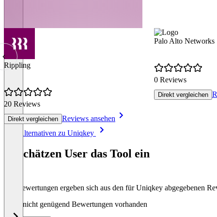
Palo Alto Networks
Rippling
0 Reviews
R
Direkt vergleichen
20 Reviews
Reviews ansehen
Direkt vergleichen
Item
Alle Alternativen zu Uniqkey
1
of
So schätzen User das Tool ein
8
Die Bewertungen ergeben sich aus den für Uniqkey abgegebenen Re
Noch nicht genügend Bewertungen vorhanden