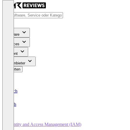
Software
Services
Content
Für Anbieter
Bewerten
Deutsch
English
Identity and Access Management (IAM)