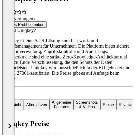
(0 Bewertungen)
Dieses Profil betreiben
Was ist Uniqkey?
Uniqkey ist eine SaaS-Lösung zum Passwort- und
Zugriffsmanagement für Unternehmen. Die Plattform bietet sichere
Passwortverwaltung, Zugriffskontrolle und Audit-Logs.
Kernmerkmale sind eine strikte Zero-Knowledge-Architektur und
Ende-zu-Ende-Verschlüsselung, die den Schutz der Daten
gewährleisten. Uniqkey wird ausschließlich in der EU gehostet und
ist ISO 27001-zertifiziert. Die Preise gibt es auf Anfrage beim
Anbieter.
Allgemeine
Screenshots
Übersicht
Alternativen
Preise
Reviews
Features
& Videos
Uniqkey Preise