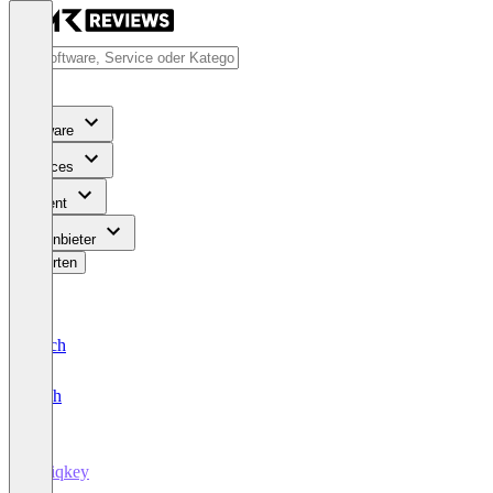
Software
Services
Content
Für Anbieter
Bewerten
Deutsch
English
Uniqkey