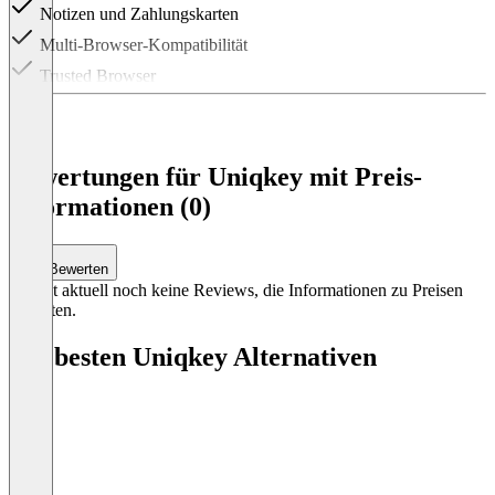
Notizen und Zahlungskarten
Multi-Browser-Kompatibilität
Trusted Browser
SCIM 2.0
MDM & GPO
E-Mail-, Chat- und Telefon-Support
Bewertungen für Uniqkey mit Preis-
Engagiertes Team
Informationen (0)
Enterprise SLA
Endnutzer-Support
Bewerten
Item
Es gibt aktuell noch keine Reviews, die Informationen zu Preisen
1
enthalten.
of
1
Die besten Uniqkey Alternativen