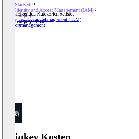
Startseite
Identity and Access Management (IAM)
In den folgenden Kategorien gelistet:
Uniqkey
Identity and Access Management (IAM)
Uniqkey Preise
Passwortmanagement
Uniqkey Kosten