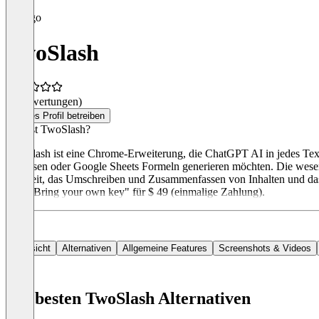
TwoSlash
(0 Bewertungen)
Dieses Profil betreiben
Was ist TwoSlash?
TwoSlash ist eine Chrome-Erweiterung, die ChatGPT AI in jedes Textfe
verfassen oder Google Sheets Formeln generieren möchten. Die wese
Echtzeit, das Umschreiben und Zusammenfassen von Inhalten und das Ü
Plan "Bring your own key" für $ 49 (einmalige Zahlung).
Übersicht
Alternativen
Allgemeine Features
Screenshots & Videos
Die besten TwoSlash Alternativen