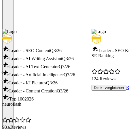
Leader - SEO Content
Q3/26
Leader - SEO K
SE Ranking
Leader - AI Writing Assistant
Q3/26
Leader - AI Text Generator
Q3/26
Leader - Artificial Intelligence
Q3/26
124 Reviews
Leader - KI Pictures
Q3/26
R
Direkt vergleichen
Leader - Content Creation
Q3/26
Top 100
2026
neuroflash
931 Reviews