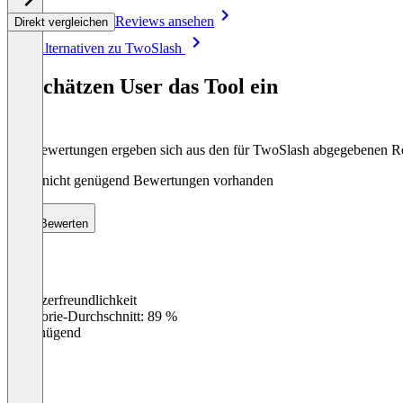
Reviews ansehen
Direkt vergleichen
Item
Alle Alternativen zu TwoSlash
1
of
So schätzen User das Tool ein
8
Die Bewertungen ergeben sich aus den für TwoSlash abgegebenen 
Noch nicht genügend Bewertungen vorhanden
Bewerten
Benutzerfreundlichkeit
0
%
Kategorie-Durchschnitt: 89 %
Ungenügend