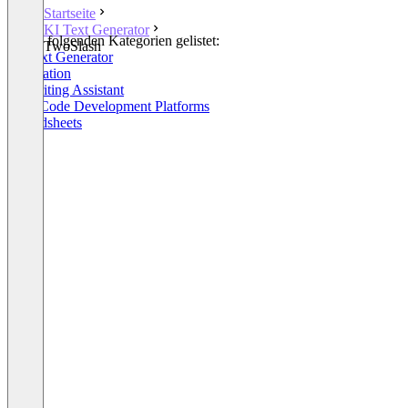
Startseite
KI Text Generator
In den folgenden Kategorien gelistet:
TwoSlash
KI Text Generator
Translation
AI Writing Assistant
Low-Code Development Platforms
Spreadsheets
+2