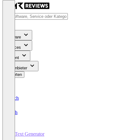
Software
Services
Content
Für Anbieter
Bewerten
Deutsch
English
KI Text Generator