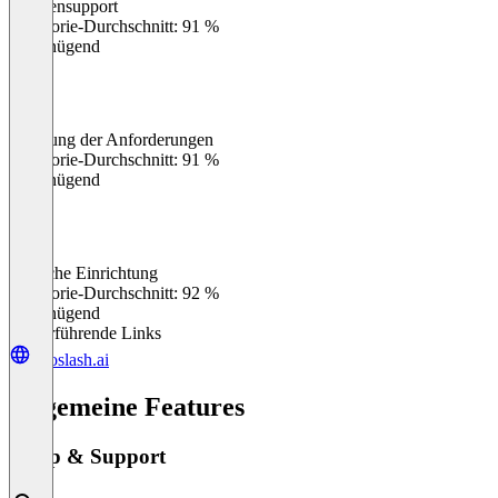
Kundensupport
0
%
Kategorie-Durchschnitt: 91 %
Ungenügend
Erfüllung der Anforderungen
0
%
Kategorie-Durchschnitt: 91 %
Ungenügend
Einfache Einrichtung
0
%
Kategorie-Durchschnitt: 92 %
Ungenügend
Weiterführende Links
twoslash.ai
Allgemeine Features
Setup & Support