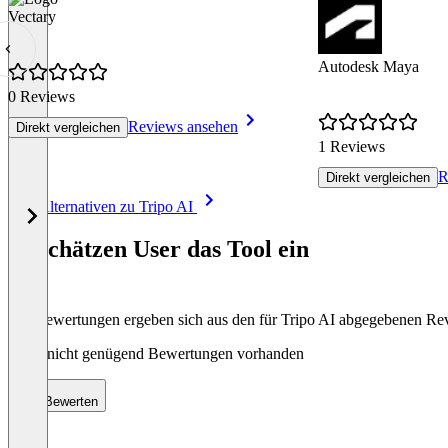
Vectary
Autodesk Maya
0 Reviews
Reviews ansehen
Direkt vergleichen
1 Reviews
R
Direkt vergleichen
Item
Alle Alternativen zu Tripo AI
1
of
So schätzen User das Tool ein
8
Die Bewertungen ergeben sich aus den für Tripo AI abgegebenen Re
Noch nicht genügend Bewertungen vorhanden
Bewerten