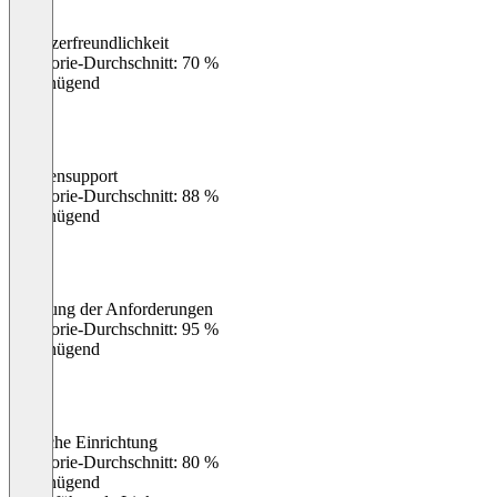
Benutzerfreundlichkeit
0
%
Kategorie-Durchschnitt: 70 %
Ungenügend
Kundensupport
0
%
Kategorie-Durchschnitt: 88 %
Ungenügend
Erfüllung der Anforderungen
0
%
Kategorie-Durchschnitt: 95 %
Ungenügend
Einfache Einrichtung
0
%
Kategorie-Durchschnitt: 80 %
Ungenügend