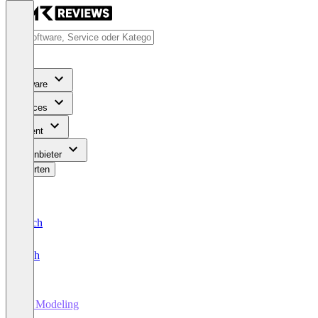
Software
Services
Content
Für Anbieter
Bewerten
Deutsch
English
3D Modeling