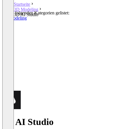
Startseite
3D Modeling
In den folgenden Kategorien gelistet:
3D AI Studio
3D Modeling
3D AI Studio