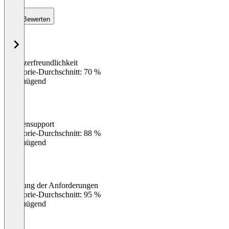
Bewerten
Benutzerfreundlichkeit
0
%
Kategorie-Durchschnitt: 70 %
Ungenügend
Kundensupport
0
%
Kategorie-Durchschnitt: 88 %
Ungenügend
Erfüllung der Anforderungen
0
%
Kategorie-Durchschnitt: 95 %
Ungenügend