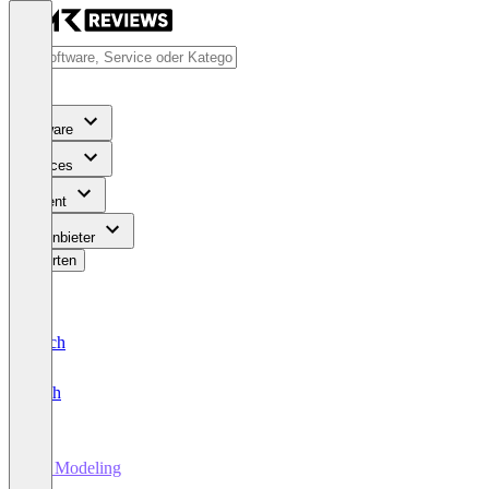
Software
Services
Content
Für Anbieter
Bewerten
Deutsch
English
3D Modeling