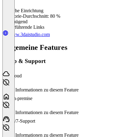
Einfache Einrichtung
0
%
Kategorie-Durchschnitt: 80 %
Ungenügend
Weiterführende Links
www.3daistudio.com
Allgemeine Features
Setup & Support
Cloud
Keine Informationen zu diesem Feature
On-premise
Keine Informationen zu diesem Feature
24/7-Support
Keine Informationen zu diesem Feature