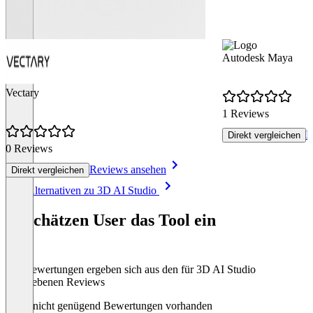
Autodesk Maya
Vectary
1 Reviews
R
Direkt vergleichen
0 Reviews
Reviews ansehen
Direkt vergleichen
Item
Alle Alternativen zu 3D AI Studio
1
of
So schätzen User das Tool ein
8
Die Bewertungen ergeben sich aus den für 3D AI Studio
abgegebenen Reviews
Noch nicht genügend Bewertungen vorhanden