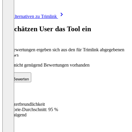
Item
Alle Alternativen zu Trimlink
1
of
So schätzen User das Tool ein
8
Die Bewertungen ergeben sich aus den für Trimlink abgegebenen
Reviews
Noch nicht genügend Bewertungen vorhanden
Bewerten
Benutzerfreundlichkeit
0
%
Kategorie-Durchschnitt: 95 %
Ungenügend