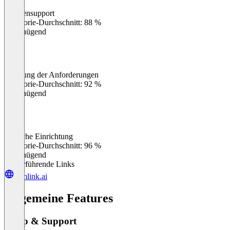
Kundensupport
0
%
Kategorie-Durchschnitt: 88 %
Ungenügend
Erfüllung der Anforderungen
0
%
Kategorie-Durchschnitt: 92 %
Ungenügend
Einfache Einrichtung
0
%
Kategorie-Durchschnitt: 96 %
Ungenügend
Weiterführende Links
trimlink.ai
Allgemeine Features
Setup & Support