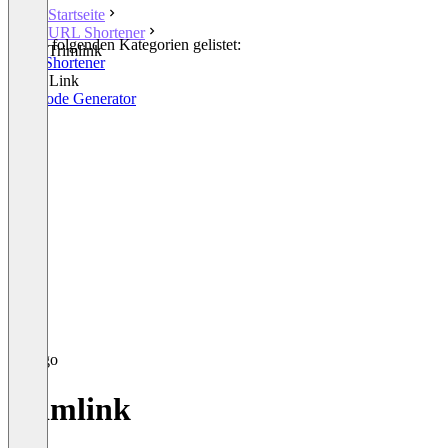
Startseite
URL Shortener
In den folgenden Kategorien gelistet:
Trimlink
URL Shortener
Smart Link
QR Code Generator
Trimlink