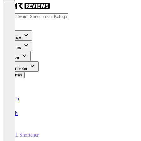
Software
Services
Content
Für Anbieter
Bewerten
Deutsch
English
URL Shortener