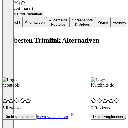
(0 Bewertungen)
Dieses Profil betreiben
Allgemeine
Screenshots
Übersicht
Alternativen
Preise
Reviews
Features
& Videos
Die besten Trimlink Alternativen
neontools
Kurzlinks.de
5 Reviews
0 Reviews
Reviews ansehen
R
Direkt vergleichen
Direkt vergleichen