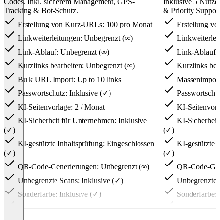
Codes. Inkl. sicherem Management, GPS-
Inklusive 5 Nutze
Tracking & Bot-Schutz.
& Priority Support
Erstellung von Kurz-URLs: 100 pro Monat
Erstellung vo
Linkweiterleitungen: Unbegrenzt (∞)
Linkweiterlei
Link-Ablauf: Unbegrenzt (∞)
Link-Ablauf: 
Kurzlinks bearbeiten: Unbegrenzt (∞)
Kurzlinks bea
Bulk URL Import: Up to 10 links
Massenimport
Passwortschutz: Inklusive (✓)
Passwortschut
KI-Seitenvorlage: 2 / Monat
KI-Seitenvorl
KI-Sicherheit für Unternehmen: Inklusive
KI-Sicherheit
(✓)
(✓)
KI-gestützte Inhaltsprüfung: Eingeschlossen
KI-gestützte I
(✓)
(✓)
QR-Code-Generierungen: Unbegrenzt (∞)
QR-Code-Gene
Unbegrenzte Scans: Inklusive (✓)
Unbegrenzte S
Sonderfarbe: Inklusive (✓)
Sonderfarbe: 
Benutzerdefiniertes Bild oder Logo:
Benutzerdefin
Inklusive (✓)
Inklusive (✓)