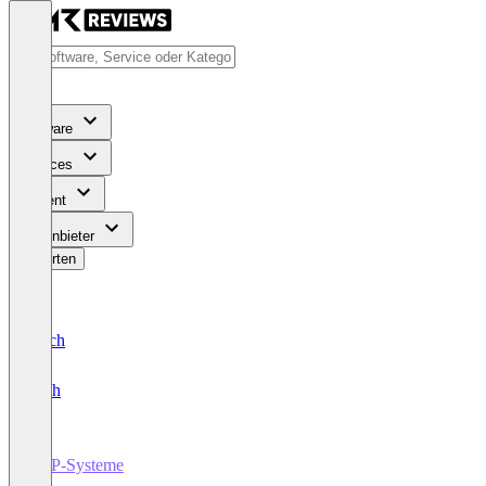
Software
Services
Content
Für Anbieter
Bewerten
Deutsch
English
ERP-Systeme