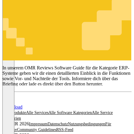
ERP-
Systeme
In unserem OMR Reviews Software Guide für die Kategorie ERP-
Systeme geben wir dir einen detaillierten Einblick in die Funktionen
sowie Vor- und Nachteile der Tools. Informiere dich über das
Briefing oder lade es direkt über den Button herunter.
Download
Alle Produkte
Alle Services
Alle Software Kategorien
Alle Service
Kategorien
© OMR 2026
Impressum
Datenschutz
Nutzungsbedingungen
Für
Anbieter
Community Guidelines
RSS-Feed