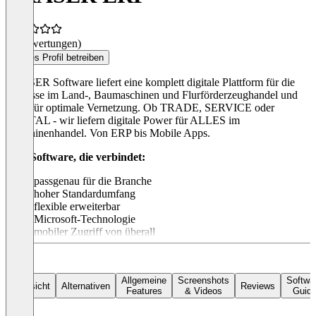
(0 Bewertungen)
Dieses Profil betreiben
TRASER Software liefert eine komplett digitale Plattform für die
Prozesse im Land-, Baumaschinen und Flurförderzeughandel und
sorgt für optimale Vernetzung. Ob TRADE, SERVICE oder
RENTAL - wir liefern digitale Power für ALLES im
Maschinenhandel. Von ERP bis Mobile Apps.
Eine Software, die verbindet:
passgenau für die Branche
hoher Standardumfang
flexible erweiterbar
Microsoft-Technologie
mobiler Zugriff von überall
Allgemeine
Screenshots
Softwa
Übersicht
Alternativen
Reviews
Features
& Videos
Guid