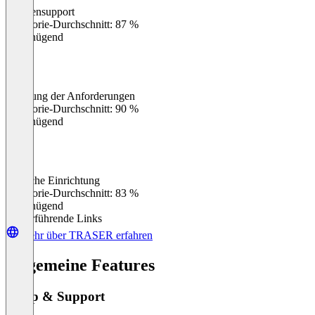
Kundensupport
0
%
Kategorie-Durchschnitt: 87 %
Ungenügend
Erfüllung der Anforderungen
0
%
Kategorie-Durchschnitt: 90 %
Ungenügend
Einfache Einrichtung
0
%
Kategorie-Durchschnitt: 83 %
Ungenügend
Weiterführende Links
Mehr über TRASER erfahren
Allgemeine Features
Setup & Support