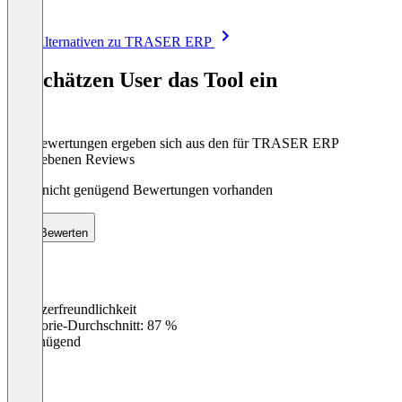
Item
Alle Alternativen zu TRASER ERP
1
of
So schätzen User das Tool ein
8
Die Bewertungen ergeben sich aus den für TRASER ERP
abgegebenen Reviews
Noch nicht genügend Bewertungen vorhanden
Bewerten
Benutzerfreundlichkeit
0
%
Kategorie-Durchschnitt: 87 %
Ungenügend