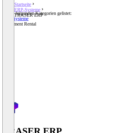
Startseite
ERP-Systeme
In den folgenden Kategorien gelistet:
TRASER ERP
ERP-Systeme
Equipment Rental
TRASER ERP