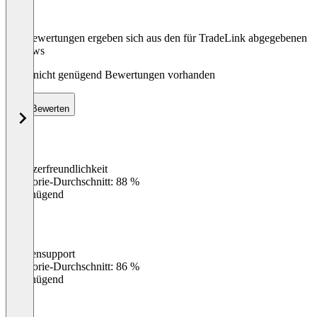
Die Bewertungen ergeben sich aus den für TradeLink abgegebenen
Reviews
Noch nicht genügend Bewertungen vorhanden
Bewerten
Benutzerfreundlichkeit
0
%
Kategorie-Durchschnitt: 88 %
Ungenügend
Kundensupport
0
%
Kategorie-Durchschnitt: 86 %
Ungenügend