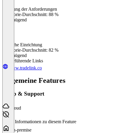
Erfüllung der Anforderungen
0
%
Kategorie-Durchschnitt: 88 %
Ungenügend
Einfache Einrichtung
0
%
Kategorie-Durchschnitt: 82 %
Ungenügend
Weiterführende Links
www.tradelink.co
Allgemeine Features
Setup & Support
Cloud
Keine Informationen zu diesem Feature
On-premise