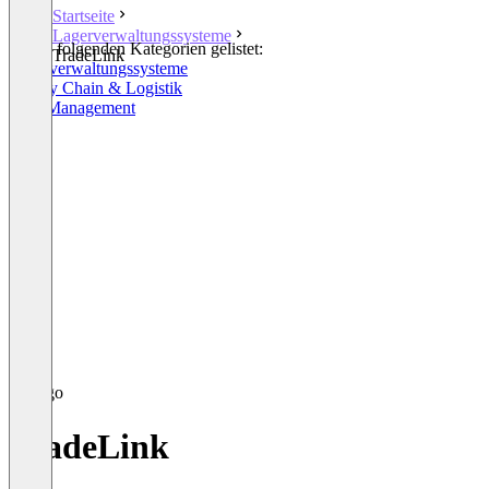
Startseite
Lagerverwaltungssysteme
In den folgenden Kategorien gelistet:
TradeLink
Lagerverwaltungssysteme
Supply Chain & Logistik
Yard Management
TradeLink