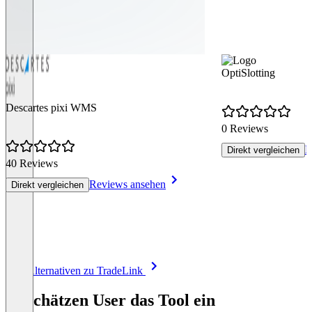
OptiSlotting
Descartes pixi WMS
0 Reviews
R
Direkt vergleichen
40 Reviews
Reviews ansehen
Direkt vergleichen
Item
Alle Alternativen zu TradeLink
1
of
So schätzen User das Tool ein
8