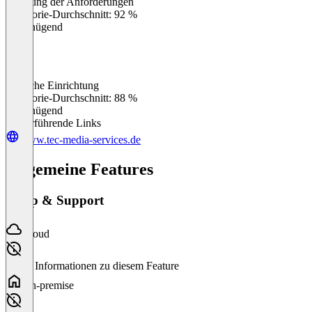
Erfüllung der Anforderungen
0
%
Kategorie-Durchschnitt: 92 %
Ungenügend
Einfache Einrichtung
0
%
Kategorie-Durchschnitt: 88 %
Ungenügend
Weiterführende Links
www.tec-media-services.de
Allgemeine Features
Setup & Support
Cloud
Keine Informationen zu diesem Feature
On-premise