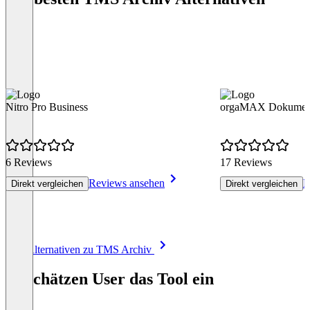
Nitro Pro Business
orgaMAX Dokumen
6 Reviews
17 Reviews
Reviews ansehen
R
Direkt vergleichen
Direkt vergleichen
Item
Alle Alternativen zu TMS Archiv
1
of
So schätzen User das Tool ein
8