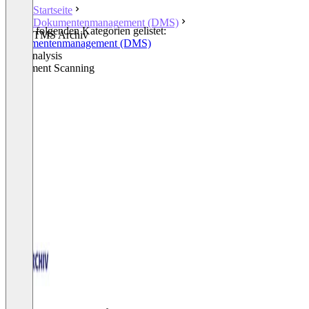
Startseite
Dokumentenmanagement (DMS)
In den folgenden Kategorien gelistet:
TMS Archiv
Dokumentenmanagement (DMS)
File Analysis
Document Scanning