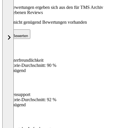
Die Bewertungen ergeben sich aus den für TMS Archiv
abgegebenen Reviews
Noch nicht genügend Bewertungen vorhanden
Bewerten
Benutzerfreundlichkeit
0
%
Kategorie-Durchschnitt: 90 %
Ungenügend
Kundensupport
0
%
Kategorie-Durchschnitt: 92 %
Ungenügend