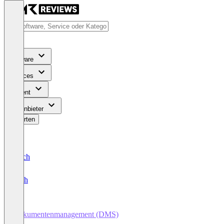
Software
Services
Content
Für Anbieter
Bewerten
Deutsch
English
Dokumentenmanagement (DMS)