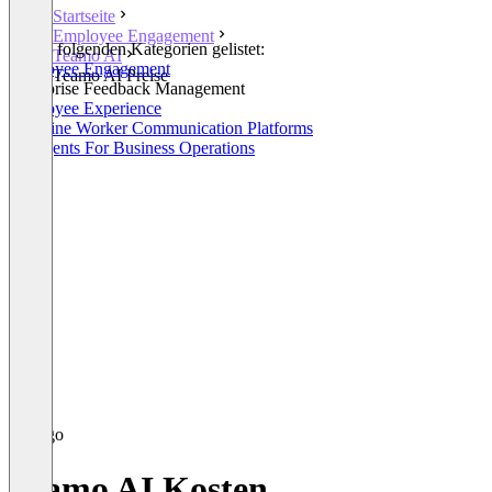
Startseite
Employee Engagement
In den folgenden Kategorien gelistet:
Teamo AI
Employee Engagement
Teamo AI Preise
Enterprise Feedback Management
Employee Experience
Frontline Worker Communication Platforms
AI Agents For Business Operations
Teamo AI Kosten