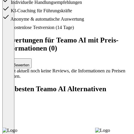
Individuelle Handlungsempfehlungen
KI-Coaching für Führungskräfte
Anonyme & automatische Auswertung
Item
Kostenlose Testversion (14 Tage)
1
of
Bewertungen für Teamo AI mit Preis-
1
Informationen (0)
Bewerten
Es gibt aktuell noch keine Reviews, die Informationen zu Preisen
enthalten.
Die besten Teamo AI Alternativen