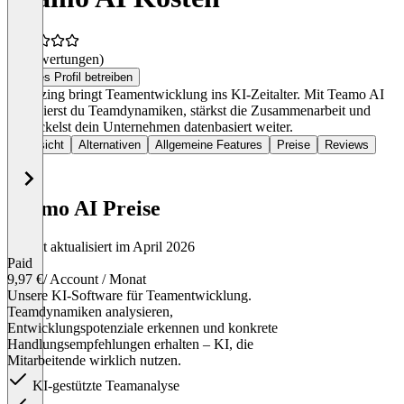
(0 Bewertungen)
Dieses Profil betreiben
teamazing bringt Teamentwicklung ins KI-Zeitalter. Mit Teamo AI
analysierst du Teamdynamiken, stärkst die Zusammenarbeit und
entwickelst dein Unternehmen datenbasiert weiter.
Übersicht
Alternativen
Allgemeine Features
Preise
Reviews
Teamo AI Preise
Zuletzt aktualisiert im April 2026
Paid
9,97 €
/ Account / Monat
Unsere KI-Software für Teamentwicklung.
Teamdynamiken analysieren,
Entwicklungspotenziale erkennen und konkrete
Handlungsempfehlungen erhalten – KI, die
Mitarbeitende wirklich nutzen.
KI-gestützte Teamanalyse