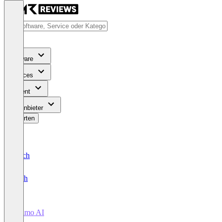
Software
Services
Content
Für Anbieter
Bewerten
Deutsch
English
Teamo AI