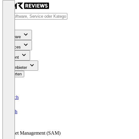
Software
Services
Content
Für Anbieter
Bewerten
Deutsch
English
Asset Management (SAM)