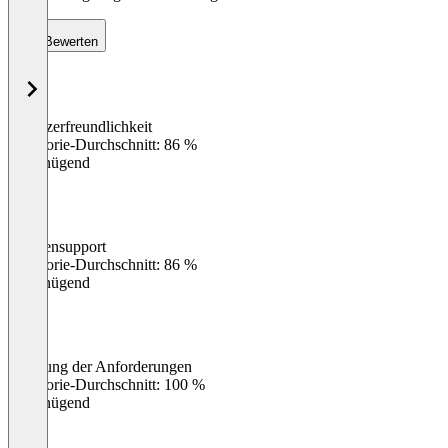
Bewerten
Benutzerfreundlichkeit
0
%
Kategorie-Durchschnitt: 86 %
Ungenügend
Kundensupport
0
%
Kategorie-Durchschnitt: 86 %
Ungenügend
Erfüllung der Anforderungen
0
%
Kategorie-Durchschnitt: 100 %
Ungenügend