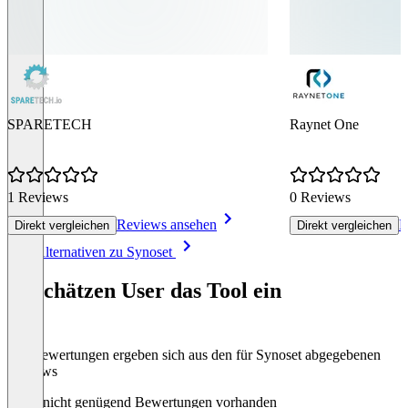
SPARETECH
Raynet One
1 Reviews
0 Reviews
Reviews ansehen
R
Direkt vergleichen
Direkt vergleichen
Item
Alle Alternativen zu Synoset
1
of
So schätzen User das Tool ein
7
Die Bewertungen ergeben sich aus den für Synoset abgegebenen
Reviews
Noch nicht genügend Bewertungen vorhanden