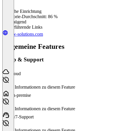
Einfache Einrichtung
0
%
Kategorie-Durchschnitt: 86 %
Ungenügend
Weiterführende Links
new-solutions.com
Allgemeine Features
Setup & Support
Cloud
Keine Informationen zu diesem Feature
On-premise
Keine Informationen zu diesem Feature
24/7-Support
Keine Informationen zu diesem Feature