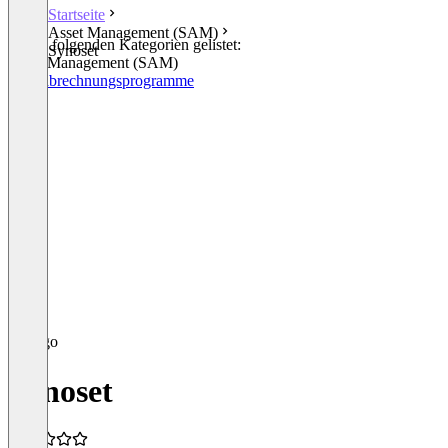
Startseite
Asset Management (SAM)
In den folgenden Kategorien gelistet:
Synoset
Asset Management (SAM)
Lohnabrechnungsprogramme
Synoset