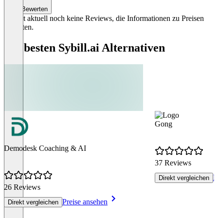
Bewerten
Es gibt aktuell noch keine Reviews, die Informationen zu Preisen
enthalten.
Die besten Sybill.ai Alternativen
Gong
Demodesk Coaching & AI
37 Reviews
P
Direkt vergleichen
26 Reviews
Preise ansehen
Direkt vergleichen