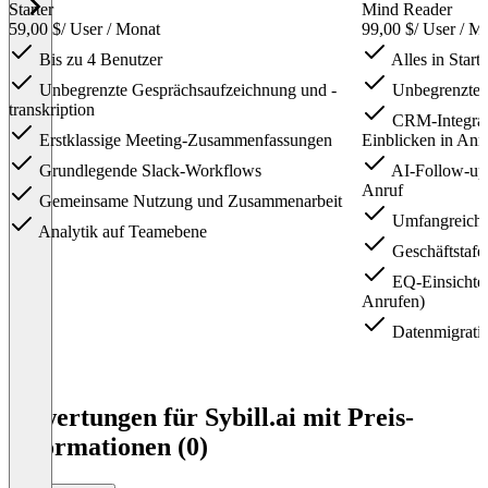
Starter
Mind Reader
59,00 $
/ User / Monat
99,00 $
/ User / M
Bis zu 4 Benutzer
Alles in Starte
Unbegrenzte Gesprächsaufzeichnung und -
Unbegrenzte 
transkription
CRM-Integrati
Erstklassige Meeting-Zusammenfassungen
Einblicken in Anr
Grundlegende Slack-Workflows
AI-Follow-up
Anruf
Gemeinsame Nutzung und Zusammenarbeit
Umfangreiche
Analytik auf Teamebene
Geschäftstafe
EQ-Einsichten
Anrufen)
Datenmigrati
Item
1
Bewertungen für Sybill.ai mit Preis-
of
Informationen (0)
3