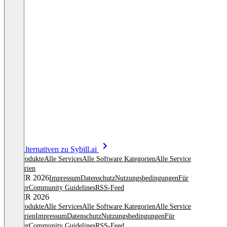
Item
Alle Alternativen zu Sybill.ai
1
Alle Produkte
Alle Services
Alle Software Kategorien
Alle Service
of
Kategorien
8
© OMR 2026
Impressum
Datenschutz
Nutzungsbedingungen
Für
Anbieter
Community Guidelines
RSS-Feed
© OMR 2026
Alle Produkte
Alle Services
Alle Software Kategorien
Alle Service
Kategorien
Impressum
Datenschutz
Nutzungsbedingungen
Für
Anbieter
Community Guidelines
RSS-Feed