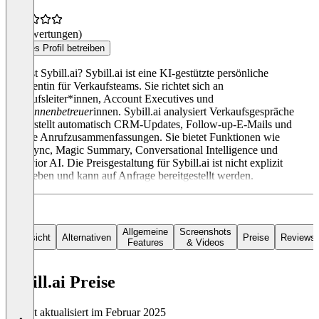
(0 Bewertungen)
Dieses Profil betreiben
Was ist Sybill.ai? Sybill.ai ist eine KI-gestützte persönliche
Assistentin für Verkaufsteams. Sie richtet sich an
Verkaufsleiter*innen, Account Executives und
Kund
innenbetreuer
innen. Sybill.ai analysiert Verkaufsgespräche
und erstellt automatisch CRM-Updates, Follow-up-E-Mails und
genaue Anrufzusammenfassungen. Sie bietet Funktionen wie
DealSync, Magic Summary, Conversational Intelligence und
Behavior AI. Die Preisgestaltung für Sybill.ai ist nicht explizit
angegeben und kann auf Anfrage bereitgestellt werden.
Allgemeine
Screenshots
Übersicht
Alternativen
Preise
Reviews
Features
& Videos
Sybill.ai Preise
Zuletzt aktualisiert im Februar 2025