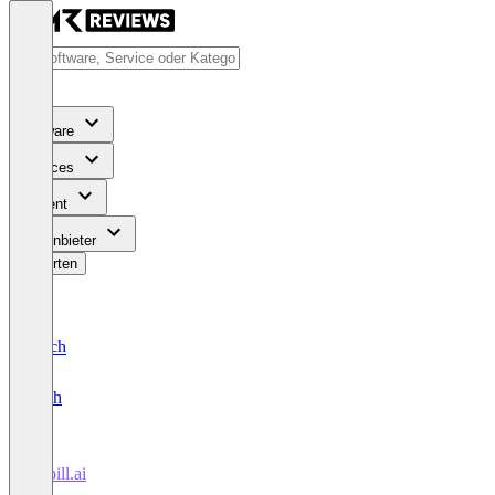
Software
Services
Content
Für Anbieter
Bewerten
Deutsch
English
Sybill.ai