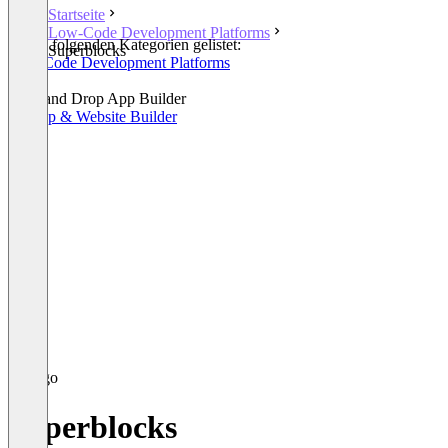
Startseite
Low-Code Development Platforms
In den folgenden Kategorien gelistet:
Superblocks
Low-Code Development Platforms
iPaaS
Drag and Drop App Builder
AI App & Website Builder
Superblocks