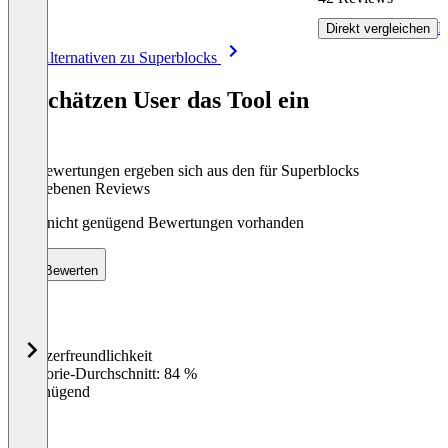
R
Direkt vergleichen
Item
Alle Alternativen zu Superblocks
1
of
So schätzen User das Tool ein
8
Die Bewertungen ergeben sich aus den für Superblocks
abgegebenen Reviews
Noch nicht genügend Bewertungen vorhanden
Bewerten
Benutzerfreundlichkeit
0
%
Kategorie-Durchschnitt: 84 %
Ungenügend