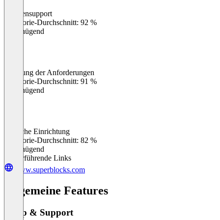
Kundensupport
0
%
Kategorie-Durchschnitt: 92 %
Ungenügend
Erfüllung der Anforderungen
0
%
Kategorie-Durchschnitt: 91 %
Ungenügend
Einfache Einrichtung
0
%
Kategorie-Durchschnitt: 82 %
Ungenügend
Weiterführende Links
www.superblocks.com
Allgemeine Features
Setup & Support