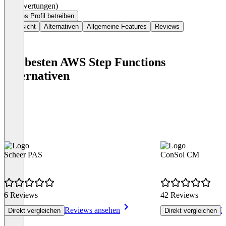
(0 Bewertungen)
Dieses Profil betreiben
Übersicht
Alternativen
Allgemeine Features
Reviews
Die besten AWS Step Functions
Alternativen
Scheer PAS
ConSol CM
6 Reviews
42 Reviews
Reviews ansehen
R
Direkt vergleichen
Direkt vergleichen