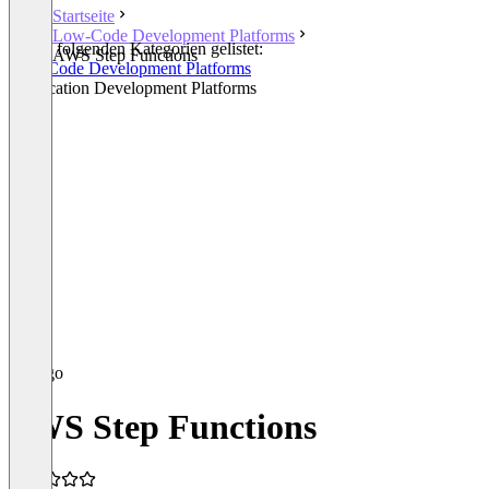
Startseite
Low-Code Development Platforms
In den folgenden Kategorien gelistet:
AWS Step Functions
Low-Code Development Platforms
Application Development Platforms
AWS Step Functions