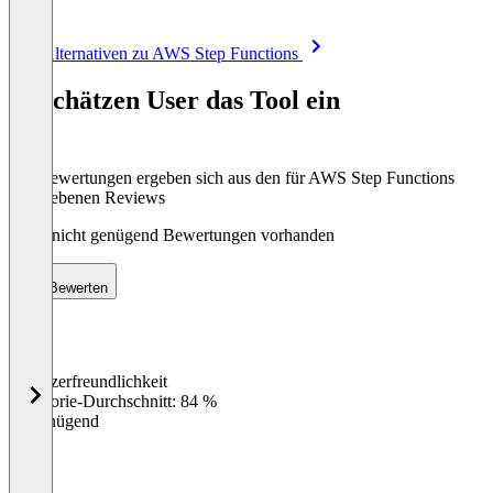
Item
Alle Alternativen zu AWS Step Functions
1
of
So schätzen User das Tool ein
8
Die Bewertungen ergeben sich aus den für AWS Step Functions
abgegebenen Reviews
Noch nicht genügend Bewertungen vorhanden
Bewerten
Benutzerfreundlichkeit
0
%
Kategorie-Durchschnitt: 84 %
Ungenügend