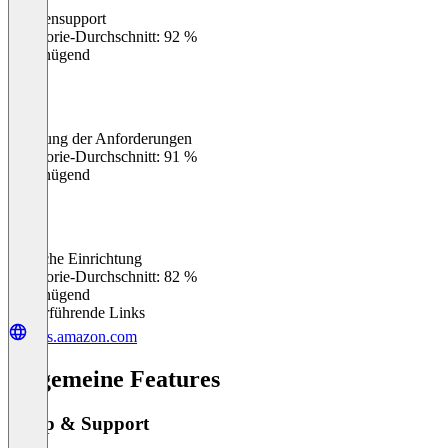
Kundensupport
0
%
Kategorie-Durchschnitt: 92 %
Ungenügend
Erfüllung der Anforderungen
0
%
Kategorie-Durchschnitt: 91 %
Ungenügend
Einfache Einrichtung
0
%
Kategorie-Durchschnitt: 82 %
Ungenügend
Weiterführende Links
aws.amazon.com
Allgemeine Features
Setup & Support