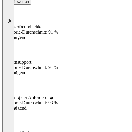
Bewerten
Benutzerfreundlichkeit
0
%
Kategorie-Durchschnitt: 91 %
Ungenügend
Kundensupport
0
%
Kategorie-Durchschnitt: 91 %
Ungenügend
Erfüllung der Anforderungen
0
%
Kategorie-Durchschnitt: 93 %
Ungenügend