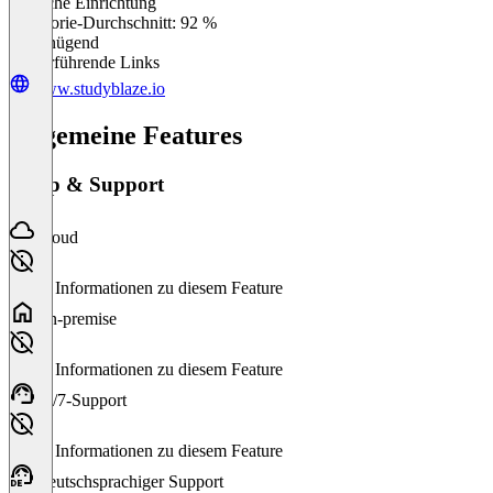
Einfache Einrichtung
0
%
Kategorie-Durchschnitt: 92 %
Ungenügend
Weiterführende Links
www.studyblaze.io
Allgemeine Features
Setup & Support
Cloud
Keine Informationen zu diesem Feature
On-premise
Keine Informationen zu diesem Feature
24/7-Support
Keine Informationen zu diesem Feature
Deutschsprachiger Support