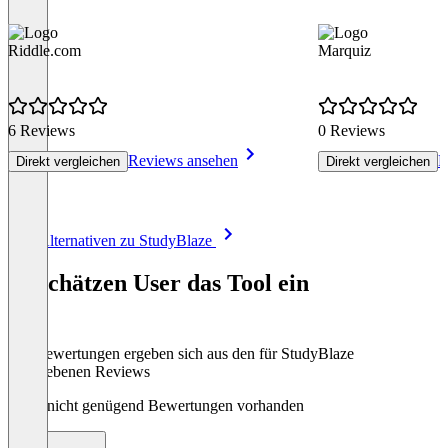
Riddle.com
Marquiz
6 Reviews
0 Reviews
Reviews ansehen
R
Direkt vergleichen
Direkt vergleichen
Item
Alle Alternativen zu StudyBlaze
1
of
So schätzen User das Tool ein
8
Die Bewertungen ergeben sich aus den für StudyBlaze
abgegebenen Reviews
Noch nicht genügend Bewertungen vorhanden