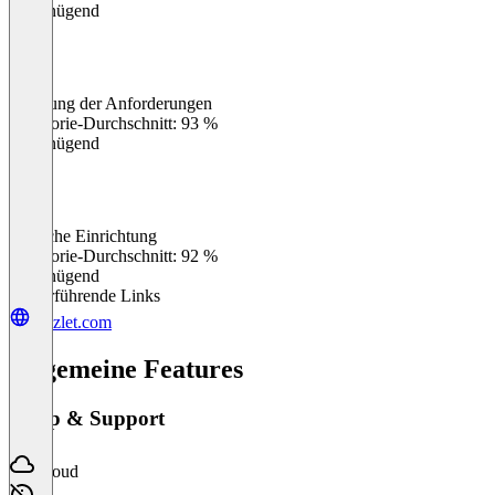
Ungenügend
Erfüllung der Anforderungen
0
%
Kategorie-Durchschnitt: 93 %
Ungenügend
Einfache Einrichtung
0
%
Kategorie-Durchschnitt: 92 %
Ungenügend
Weiterführende Links
quizlet.com
Allgemeine Features
Setup & Support
Cloud