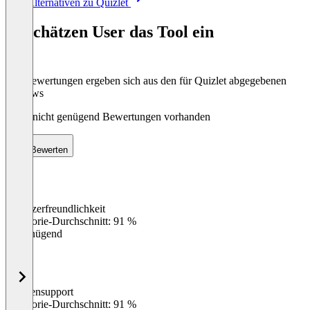
Alle Alternativen zu Quizlet
1
of
So schätzen User das Tool ein
8
Die Bewertungen ergeben sich aus den für Quizlet abgegebenen
Reviews
Noch nicht genügend Bewertungen vorhanden
Bewerten
Benutzerfreundlichkeit
0
%
Kategorie-Durchschnitt: 91 %
Ungenügend
Kundensupport
0
%
Kategorie-Durchschnitt: 91 %