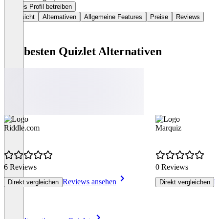
Dieses Profil betreiben
Übersicht
Alternativen
Allgemeine Features
Preise
Reviews
Die besten Quizlet Alternativen
Riddle.com
Marquiz
6 Reviews
0 Reviews
Reviews ansehen
R
Direkt vergleichen
Direkt vergleichen
Item