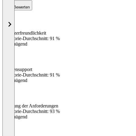
Bewerten
Benutzerfreundlichkeit
0
%
Kategorie-Durchschnitt: 91 %
Ungenügend
Kundensupport
0
%
Kategorie-Durchschnitt: 91 %
Ungenügend
Erfüllung der Anforderungen
0
%
Kategorie-Durchschnitt: 93 %
Ungenügend