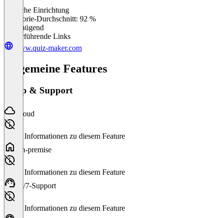
Einfache Einrichtung
0
%
Kategorie-Durchschnitt: 92 %
Ungenügend
Weiterführende Links
www.quiz-maker.com
Allgemeine Features
Setup & Support
Cloud
Keine Informationen zu diesem Feature
On-premise
Keine Informationen zu diesem Feature
24/7-Support
Keine Informationen zu diesem Feature