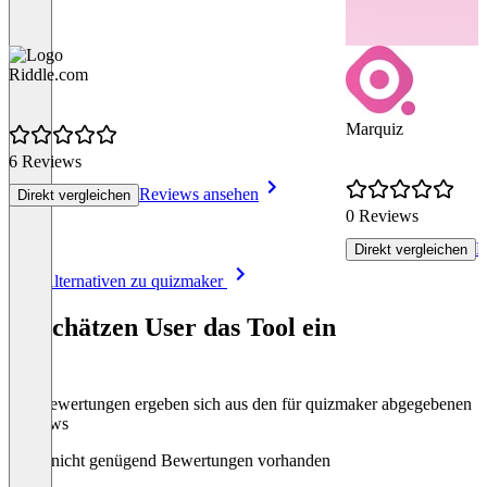
Riddle.com
Marquiz
6 Reviews
Reviews ansehen
Direkt vergleichen
0 Reviews
R
Direkt vergleichen
Item
Alle Alternativen zu quizmaker
1
of
So schätzen User das Tool ein
8
Die Bewertungen ergeben sich aus den für quizmaker abgegebenen
Reviews
Noch nicht genügend Bewertungen vorhanden