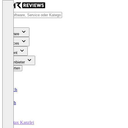
Software
Services
Content
Für Anbieter
Bewerten
Deutsch
English
Stotax Kanzlei