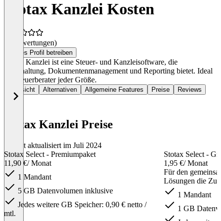
Stotax Kanzlei Kosten
(0 Bewertungen)
Dieses Profil betreiben
Stotax Kanzlei ist eine Steuer- und Kanzleisoftware, die
Buchhaltung, Dokumentenmanagement und Reporting bietet. Ideal
für Steuerberater jeder Größe.
Übersicht
Alternativen
Allgemeine Features
Preise
Reviews
Stotax Kanzlei Preise
Zuletzt aktualisiert im Juli 2024
Stotax Select - Premiumpaket
Stotax Select - G
11,90 €
/ Monat
1,95 €
/ Monat
Für den gemeinsam
1 Mandant
Lösungen die Zuku
5 GB Datenvolumen inklusive
1 Mandant
Jedes weitere GB Speicher: 0,90 € netto /
1 GB Datenvo
mtl.