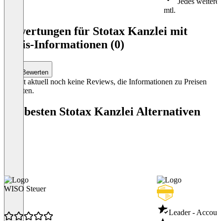
Jedes weitere 
mtl.
Item
1
Bewertungen für Stotax Kanzlei mit
of
Preis-Informationen (0)
7
Bewerten
Es gibt aktuell noch keine Reviews, die Informationen zu Preisen
enthalten.
Die besten Stotax Kanzlei Alternativen
WISO Steuer
Leader - Accoun