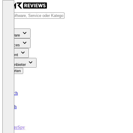
Software
Services
Content
Für Anbieter
Bewerten
Deutsch
English
StoreSpy