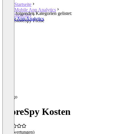
Startseite
Mobile App Analytics
In den folgenden Kategorien gelistet:
StoreSpy
Mobile App Analytics
StoreSpy Preise
StoreSpy Kosten
(0 Bewertungen)