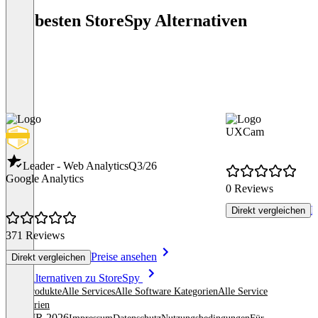
Die besten StoreSpy Alternativen
UXCam
Leader - Web Analytics
Q3/26
Google Analytics
0 Reviews
P
Direkt vergleichen
371 Reviews
Preise ansehen
Direkt vergleichen
Item
Alle Alternativen zu StoreSpy
1
Alle Produkte
Alle Services
Alle Software Kategorien
Alle Service
of
Kategorien
8
© OMR 2026