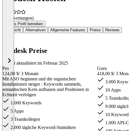
(0 Bewertungen)
Dieses Profil betreiben
Übersicht
Alternativen
Allgemeine Features
Preise
Reviews
Asodesk Preise
Zuletzt aktualisiert im Februar 2025
Pro
Guru
124,00 $
/ 3 Monate
418,00 $
/ 3 Mona
Mit ASO beginnen und die organischen
3.000 Keywo
Installationen steiger : Keywords sammeln,
semantischen Kern aufbauen und Positionen in
10 Apps
Echtzeit verfolgen
5 Teamkolleg
1.000 Keywords
9.000 täglich
5 Apps
10 Keyword-
3 Teamkollegen
1.000 API-Cre
2.000 tägliche Keyword-Statistiken
100 Antworte