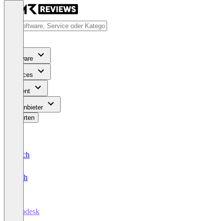
Software
Services
Content
Für Anbieter
Bewerten
Deutsch
English
Asodesk