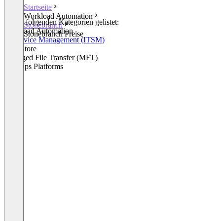
Startseite
Workload Automation
In den folgenden Kategorien gelistet:
Stonebranch
Workload Automation
Stonebranch Preise
IT Service Management (ITSM)
SAP Store
Managed File Transfer (MFT)
DataOps Platforms