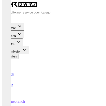
Software
Services
Content
Für Anbieter
Bewerten
Deutsch
English
Stonebranch