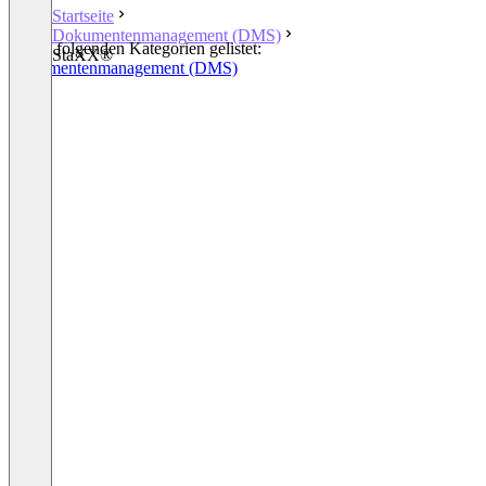
Startseite
Dokumentenmanagement (DMS)
In den folgenden Kategorien gelistet:
StaXX®
Dokumentenmanagement (DMS)