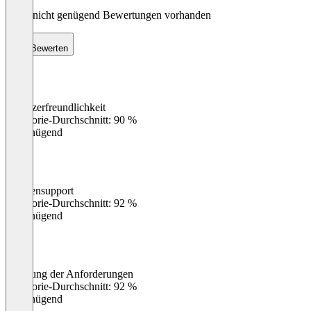
Noch nicht genügend Bewertungen vorhanden
Bewerten
Benutzerfreundlichkeit
0
%
Kategorie-Durchschnitt: 90 %
Ungenügend
Kundensupport
0
%
Kategorie-Durchschnitt: 92 %
Ungenügend
Erfüllung der Anforderungen
0
%
Kategorie-Durchschnitt: 92 %
Ungenügend