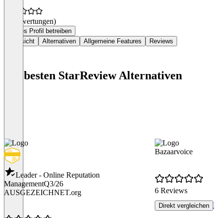
(0 Bewertungen)
Dieses Profil betreiben
Übersicht
Alternativen
Allgemeine Features
Reviews
Die besten StarReview Alternativen
Bazaarvoice
Leader - Online Reputation
Management
Q3/26
6 Reviews
AUSGEZEICHNET.org
R
Direkt vergleichen