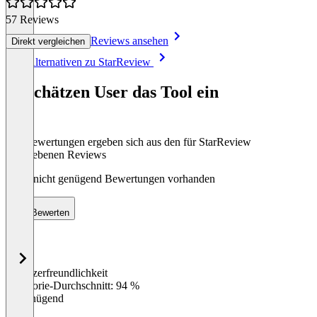
57 Reviews
Reviews ansehen
Direkt vergleichen
Item
Alle Alternativen zu StarReview
1
of
So schätzen User das Tool ein
8
Die Bewertungen ergeben sich aus den für StarReview
abgegebenen Reviews
Noch nicht genügend Bewertungen vorhanden
Bewerten
Benutzerfreundlichkeit
0
%
Kategorie-Durchschnitt: 94 %
Ungenügend