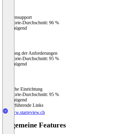
Kundensupport
0
%
Kategorie-Durchschnitt: 96 %
Ungenügend
Erfüllung der Anforderungen
0
%
Kategorie-Durchschnitt: 95 %
Ungenügend
Einfache Einrichtung
0
%
Kategorie-Durchschnitt: 95 %
Ungenügend
Weiterführende Links
www.starreview.ch
Allgemeine Features