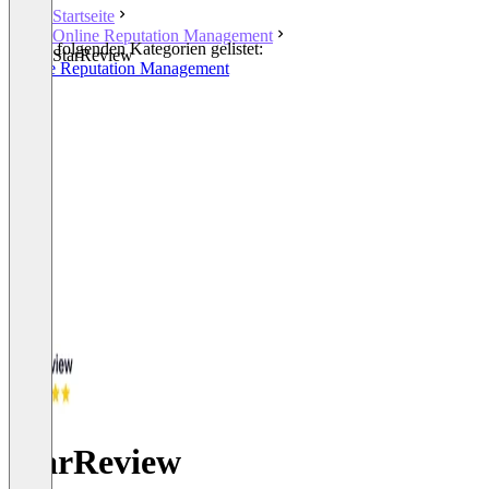
Startseite
Online Reputation Management
In den folgenden Kategorien gelistet:
StarReview
Online Reputation Management
StarReview