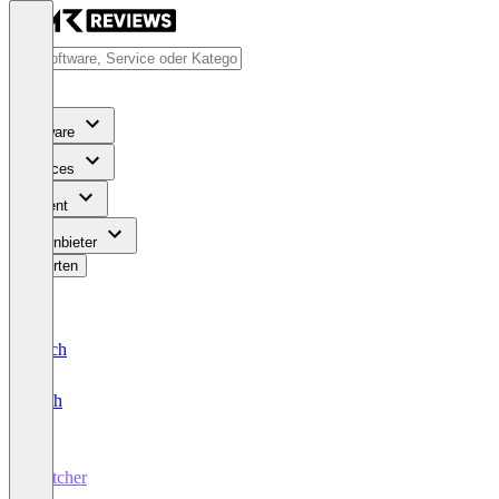
Software
Services
Content
Für Anbieter
Bewerten
Deutsch
English
Snitcher