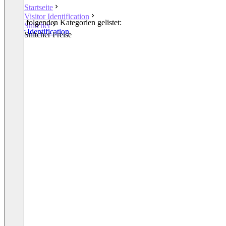
Startseite
Visitor Identification
In den folgenden Kategorien gelistet:
Snitcher
Visitor Identification
Snitcher Preise