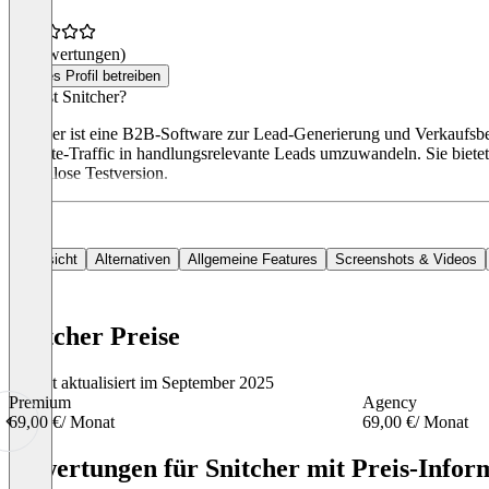
(0 Bewertungen)
Dieses Profil betreiben
Was ist Snitcher?
Snitcher ist eine B2B-Software zur Lead-Generierung und Verkaufsbe
Website-Traffic in handlungsrelevante Leads umzuwandeln. Sie bietet 
kostenlose Testversion.
Übersicht
Alternativen
Allgemeine Features
Screenshots & Videos
Snitcher Preise
Zuletzt aktualisiert im September 2025
Premium
Agency
69,00 €
/ Monat
69,00 €
/ Monat
Item
1
Bewertungen für Snitcher mit Preis-Inform
of