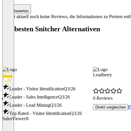
2
Bewerten
Es gibt aktuell noch keine Reviews, die Informationen zu Preisen enth
Die besten Snitcher Alternativen
Leadberry
Leader - Visitor Identification
Q3/26
Leader - Sales Intelligence
Q3/26
0 Reviews
Leader - Lead Mining
Q3/26
P
Direkt vergleichen
Top Rated - Visitor Identification
Q3/26
SalesViewer®