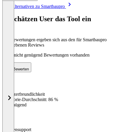
Item
Alle Alternativen zu Smartbaupro
1
of
So schätzen User das Tool ein
8
Die Bewertungen ergeben sich aus den für Smartbaupro
abgegebenen Reviews
Noch nicht genügend Bewertungen vorhanden
Bewerten
Benutzerfreundlichkeit
0
%
Kategorie-Durchschnitt: 86 %
Ungenügend
Kundensupport
0
%