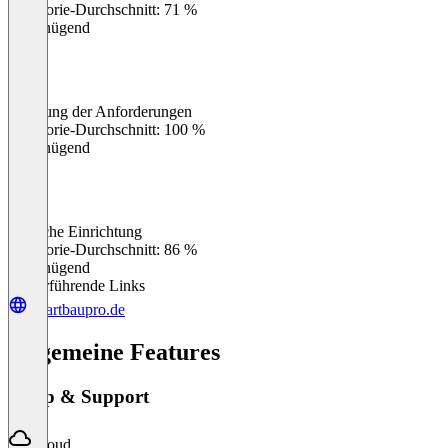
Kategorie-Durchschnitt: 71 %
Ungenügend
Erfüllung der Anforderungen
0
%
Kategorie-Durchschnitt: 100 %
Ungenügend
Einfache Einrichtung
0
%
Kategorie-Durchschnitt: 86 %
Ungenügend
Weiterführende Links
smartbaupro.de
Allgemeine Features
Setup & Support
Cloud