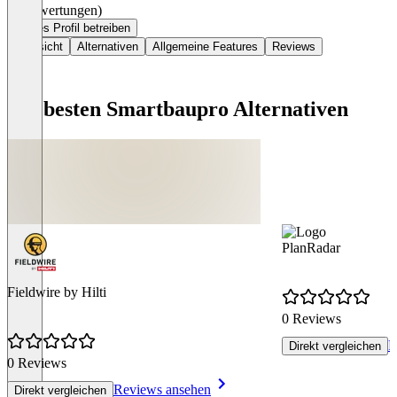
(0 Bewertungen)
Dieses Profil betreiben
Übersicht
Alternativen
Allgemeine Features
Reviews
Die besten Smartbaupro Alternativen
PlanRadar
Fieldwire by Hilti
0 Reviews
R
Direkt vergleichen
0 Reviews
Reviews ansehen
Direkt vergleichen