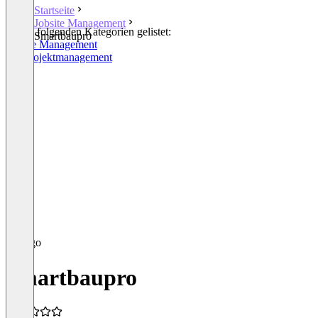
Startseite
Jobsite Management
In den folgenden Kategorien gelistet:
Smartbaupro
Jobsite Management
Bauprojektmanagement
Smartbaupro