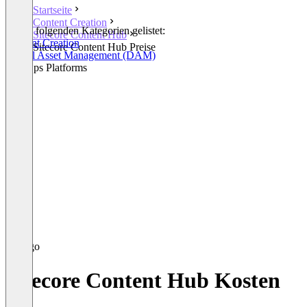
Startseite
Content Creation
In den folgenden Kategorien gelistet:
Sitecore Content Hub
Content Creation
Sitecore Content Hub Preise
Digital Asset Management (DAM)
WebOps Platforms
Sitecore Content Hub Kosten