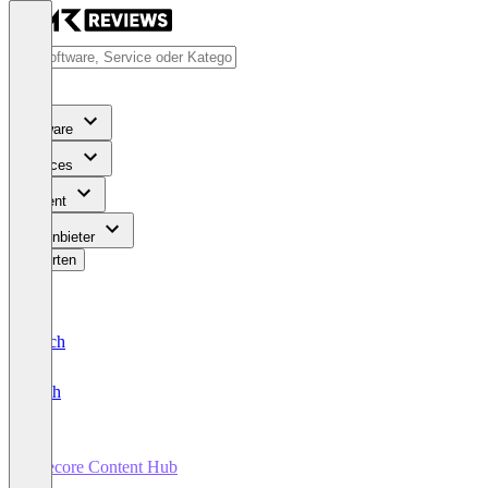
Software
Services
Content
Für Anbieter
Bewerten
Deutsch
English
Sitecore Content Hub