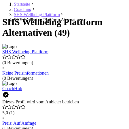
Startseite
Coaching
SHS Wellbeing Plattform
SHS Wellbeing Plattform
SHS Wellbeing Plattform Alternativen
Alternativen (49)
SHS Wellbeing Plattform
(0 Bewertungen)
•
Keine Preisinformationen
(0 Bewertungen)
CoachHub
Dieses Profil wird vom Anbieter betrieben
5,0
(1)
•
Preis: Auf Anfrage
(1 Bewertungen)