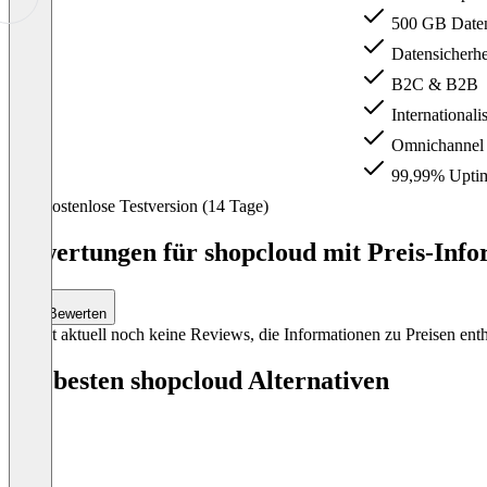
500 GB Daten
Datensicherhe
B2C & B2B
Internationali
Omnichannel
99,99% Upti
Item
Kostenlose Testversion (14 Tage)
1
of
Bewertungen für shopcloud mit Preis-Info
4
Bewerten
Es gibt aktuell noch keine Reviews, die Informationen zu Preisen enth
Die besten shopcloud Alternativen