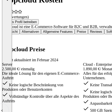
(0 Bewertungen)
Dieses Profil betreiben
shopcloud ist eine E-Commerce-Software für B2C und B2B, verwaltet 
Übersicht
Alternativen
Allgemeine Features
Preise
Reviews
Sof
shopcloud Preise
Zuletzt aktualisiert im Februar 2024
Server
Cloud - Enterprise
2.500,00 €
/ einmalig
1.890,00 €
/ Mona
Die ideale Lösung für den eigenen E-Commerce-
Alles für das erf
Auftritt
Unternehmen.
Keine logische Beschränkung von
Keine Transak
Produkten oder Benutzerkonten
Keine logisc
Vollständige Kontrolle über alle Aspekte des
Produkten oder B
Auftritts
Anpassbarkeit
500 GB Speich