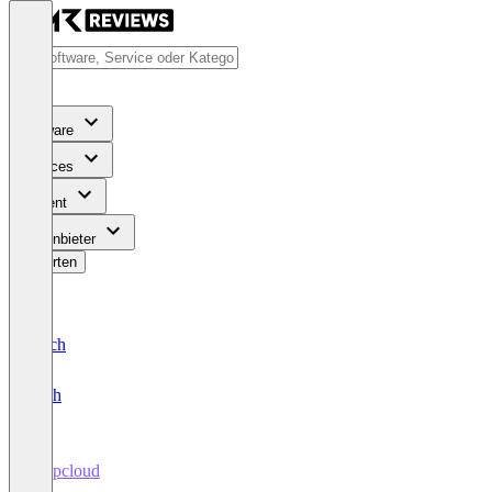
Software
Services
Content
Für Anbieter
Bewerten
Deutsch
English
shopcloud