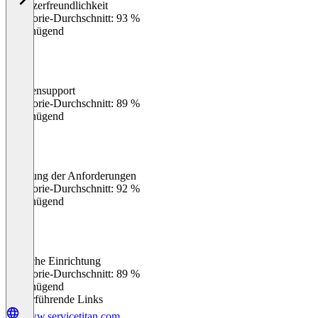
Benutzerfreundlichkeit
0
%
Kategorie-Durchschnitt: 93 %
Ungenügend
Kundensupport
0
%
Kategorie-Durchschnitt: 89 %
Ungenügend
Erfüllung der Anforderungen
0
%
Kategorie-Durchschnitt: 92 %
Ungenügend
Einfache Einrichtung
0
%
Kategorie-Durchschnitt: 89 %
Ungenügend
Weiterführende Links
www.servicetitan.com