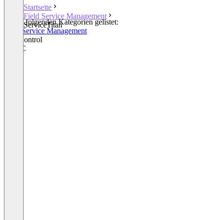
Startseite
Field Service Management
In den folgenden Kategorien gelistet:
ServiceTitan
Field Service Management
Pest Control
HVAC