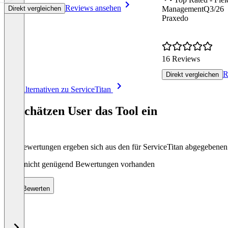
Reviews ansehen
Direkt vergleichen
Management
Q3/26
Praxedo
16 Reviews
R
Direkt vergleichen
Item
Alle Alternativen zu ServiceTitan
1
of
So schätzen User das Tool ein
8
Die Bewertungen ergeben sich aus den für ServiceTitan abgegebene
Noch nicht genügend Bewertungen vorhanden
Bewerten