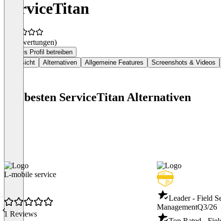
ServiceTitan
(0 Bewertungen)
Dieses Profil betreiben
Übersicht
Alternativen
Allgemeine Features
Screenshots & Videos
Die besten ServiceTitan Alternativen
L-mobile service
Leader - Field S
Management
Q3/26
1 Reviews
Top Rated - Fiel