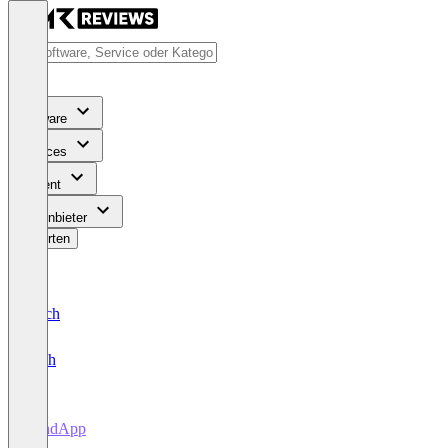
Software
Services
Content
Für Anbieter
Bewerten
Deutsch
English
SendApp