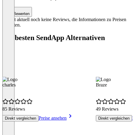
Bewerten
Es gibt aktuell noch keine Reviews, die Informationen zu Preisen
enthalten.
Die besten SendApp Alternativen
charles
Braze
85 Reviews
49 Reviews
Preise ansehen
P
Direkt vergleichen
Direkt vergleichen