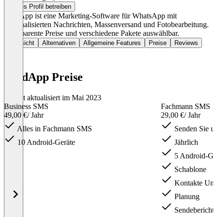
Dieses Profil betreiben
SendApp ist eine Marketing-Software für WhatsApp mit
personalisierten Nachrichten, Massenversand und Fotobearbeitung.
Transparente Preise und verschiedene Pakete auswählbar.
Übersicht
Alternativen
Allgemeine Features
Preise
Reviews
SendApp Preise
Zuletzt aktualisiert im Mai 2023
Business SMS
Fachmann SMS
49,00 €
/ Jahr
29,00 €
/ Jahr
Alles in Fachmann SMS
Senden Sie u
10 Android-Geräte
Jährlich
5 Android-Ge
Schablone
Kontakte Unb
Planung
Sendebericht