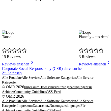
Tanso
Planetly - aus dem 
15 Reviews
3 Reviews
Reviews ansehen
Reviews ansehen
Item
Corporate Social Responsibility (CSR) durchsuchen
1
Zu Selflessly
of
Alle Produkte
Alle Services
Alle Software Kategorien
Alle Service
8
Kategorien
© OMR 2026
Impressum
Datenschutz
Nutzungsbedingungen
Für
Anbieter
Community Guidelines
RSS-Feed
© OMR 2026
Alle Produkte
Alle Services
Alle Software Kategorien
Alle Service
Kategorien
Impressum
Datenschutz
Nutzungsbedingungen
Für
Anbieter
Community Guidelines
RSS-Feed