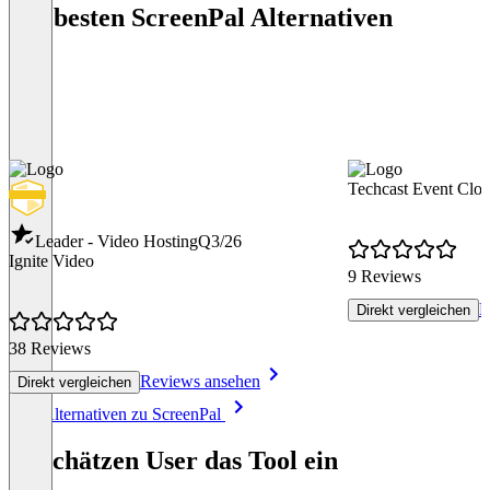
Die besten ScreenPal Alternativen
Techcast Event Clo
Leader - Video Hosting
Q3/26
Ignite Video
9 Reviews
R
Direkt vergleichen
38 Reviews
Reviews ansehen
Direkt vergleichen
Item
Alle Alternativen zu ScreenPal
1
of
So schätzen User das Tool ein
8