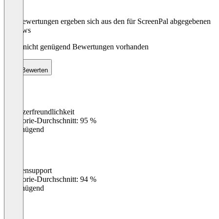
Die Bewertungen ergeben sich aus den für ScreenPal abgegebenen
Reviews
Noch nicht genügend Bewertungen vorhanden
Bewerten
Benutzerfreundlichkeit
0
%
Kategorie-Durchschnitt: 95 %
Ungenügend
Kundensupport
0
%
Kategorie-Durchschnitt: 94 %
Ungenügend