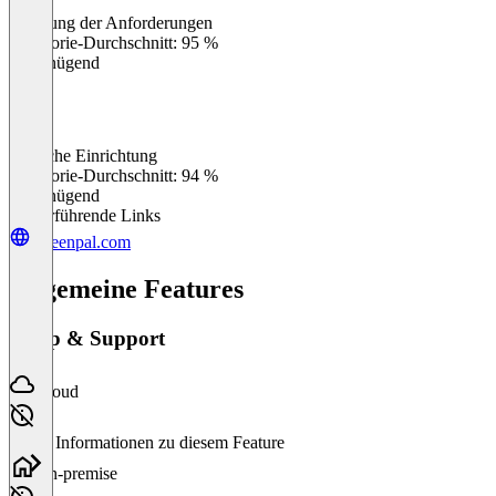
Erfüllung der Anforderungen
0
%
Kategorie-Durchschnitt: 95 %
Ungenügend
Einfache Einrichtung
0
%
Kategorie-Durchschnitt: 94 %
Ungenügend
Weiterführende Links
screenpal.com
Allgemeine Features
Setup & Support
Cloud
Keine Informationen zu diesem Feature
On-premise