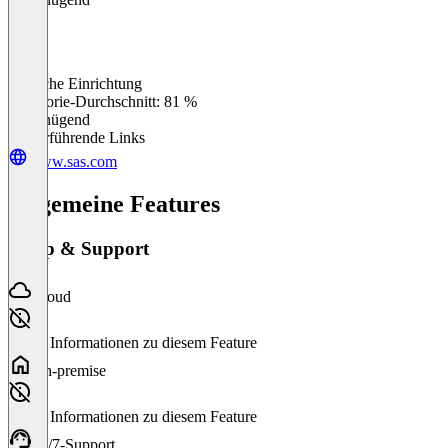
Einfache Einrichtung
0
%
Kategorie-Durchschnitt: 81 %
Ungenügend
Weiterführende Links
www.sas.com
Allgemeine Features
Setup & Support
Cloud
Keine Informationen zu diesem Feature
On-premise
Keine Informationen zu diesem Feature
24/7-Support