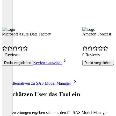
Microsoft Azure Data Factory
Amazon Forecast
1 Reviews
0 Reviews
Reviews ansehen
R
Direkt vergleichen
Direkt vergleichen
Item
Alle Alternativen zu SAS Model Manager
1
of
So schätzen User das Tool ein
8
Die Bewertungen ergeben sich aus den für SAS Model Manager