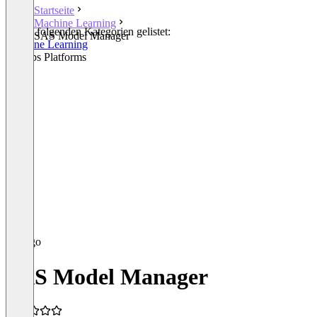
Startseite
Machine Learning
In den folgenden Kategorien gelistet:
SAS Model Manager
Machine Learning
MLOps Platforms
SAS Model Manager