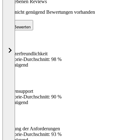
abgegebenen Reviews
Noch nicht genügend Bewertungen vorhanden
Bewerten
Benutzerfreundlichkeit
0
%
Kategorie-Durchschnitt: 98 %
Ungenügend
Kundensupport
0
%
Kategorie-Durchschnitt: 90 %
Ungenügend
Erfüllung der Anforderungen
0
%
Kategorie-Durchschnitt: 93 %
Ungenügend