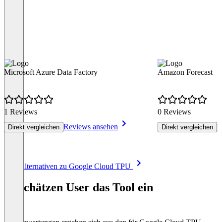
Microsoft Azure Data Factory
Amazon Forecast
1 Reviews
0 Reviews
Reviews ansehen
R
Direkt vergleichen
Direkt vergleichen
Item
Alle Alternativen zu Google Cloud TPU
1
of
So schätzen User das Tool ein
8