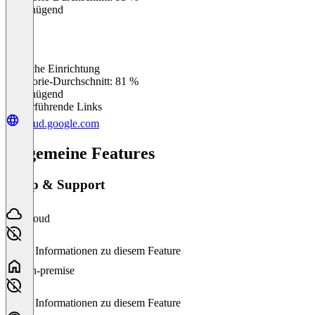
Ungenügend
Einfache Einrichtung
0
%
Kategorie-Durchschnitt: 81 %
Ungenügend
Weiterführende Links
cloud.google.com
Allgemeine Features
Setup & Support
Cloud
Keine Informationen zu diesem Feature
On-premise
Keine Informationen zu diesem Feature