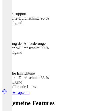
Kundensupport
0
%
Kategorie-Durchschnitt: 90 %
Ungenügend
Erfüllung der Anforderungen
0
%
Kategorie-Durchschnitt: 90 %
Ungenügend
Einfache Einrichtung
0
%
Kategorie-Durchschnitt: 88 %
Ungenügend
Weiterführende Links
www.sap.com
Allgemeine Features