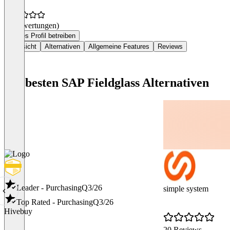
(0 Bewertungen)
Dieses Profil betreiben
Übersicht
Alternativen
Allgemeine Features
Reviews
Die besten SAP Fieldglass Alternativen
Leader - Purchasing
Q3/26
simple system
Top Rated - Purchasing
Q3/26
Hivebuy
20 Reviews