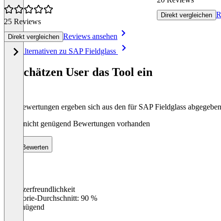
R
Direkt vergleichen
25 Reviews
Reviews ansehen
Direkt vergleichen
Item
Alle Alternativen zu SAP Fieldglass
1
of
So schätzen User das Tool ein
8
Die Bewertungen ergeben sich aus den für SAP Fieldglass abgegebe
Noch nicht genügend Bewertungen vorhanden
Bewerten
Benutzerfreundlichkeit
0
%
Kategorie-Durchschnitt: 90 %
Ungenügend