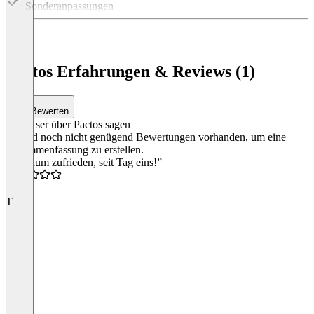
Sonderanpassungen
Item
1
of
1
Pactos Erfahrungen & Reviews (1)
Bewerten
Was User über Pactos sagen
Es sind noch nicht genügend Bewertungen vorhanden, um eine
Zusammenfassung zu erstellen.
“Rundum zufrieden, seit Tag eins!”
5.0
T