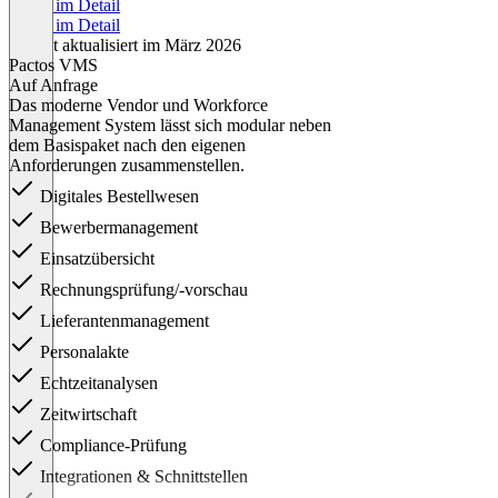
Preise im Detail
Preise im Detail
Zuletzt aktualisiert im März 2026
Pactos VMS
Auf Anfrage
Das moderne Vendor und Workforce
Management System lässt sich modular neben
dem Basispaket nach den eigenen
Anforderungen zusammenstellen.
Digitales Bestellwesen
Bewerbermanagement
Einsatzübersicht
Rechnungsprüfung/-vorschau
Lieferantenmanagement
Personalakte
Echtzeitanalysen
Zeitwirtschaft
Compliance-Prüfung
Integrationen & Schnittstellen