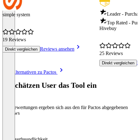
Leader - Purcha
simple system
Top Rated - Pur
Hivebuy
19 Reviews
Reviews ansehen
Direkt vergleichen
25 Reviews
R
Direkt vergleichen
Item
Alle Alternativen zu Pactos
1
of
So schätzen User das Tool ein
8
Die Bewertungen ergeben sich aus den für Pactos abgegebenen
Reviews
Benutzerfreundlichkeit