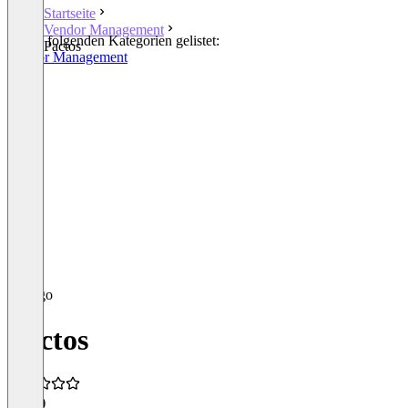
Startseite
Vendor Management
In den folgenden Kategorien gelistet:
Pactos
Vendor Management
Pactos
5,0
(1)