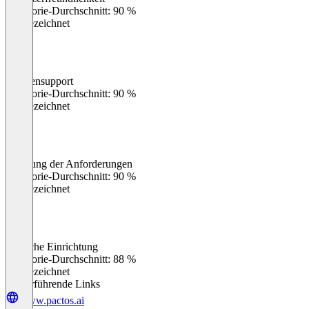
0
%
Kategorie-Durchschnitt: 90 %
Ausgezeichnet
Kundensupport
0
%
Kategorie-Durchschnitt: 90 %
Ausgezeichnet
Erfüllung der Anforderungen
0
%
Kategorie-Durchschnitt: 90 %
Ausgezeichnet
Einfache Einrichtung
0
%
Kategorie-Durchschnitt: 88 %
Ausgezeichnet
Weiterführende Links
www.pactos.ai