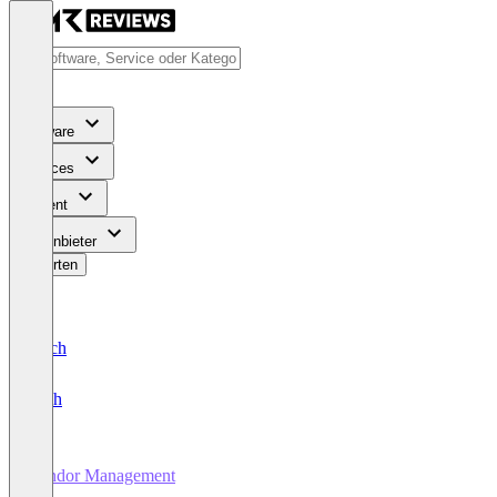
Software
Services
Content
Für Anbieter
Bewerten
Deutsch
English
Vendor Management