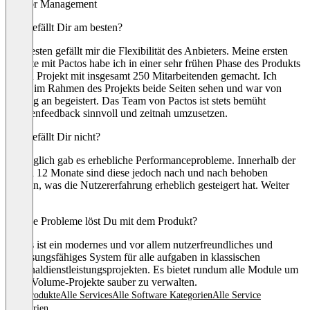
Vendor Management
Was gefällt Dir am besten?
Am besten gefällt mir die Flexibilität des Anbieters. Meine ersten
Schritte mit Pactos habe ich in einer sehr frühen Phase des Produkts
für ein Projekt mit insgesamt 250 Mitarbeitenden gemacht. Ich
durfte im Rahmen des Projekts beide Seiten sehen und war von
Anfang an begeistert. Das Team von Pactos ist stets bemüht
Kundenfeedback sinnvoll und zeitnah umzusetzen.
Was gefällt Dir nicht?
Anfänglich gab es erhebliche Performanceprobleme. Innerhalb der
letzten 12 Monate sind diese jedoch nach und nach behoben
worden, was die Nutzererfahrung erheblich gesteigert hat. Weiter
so!
Welche Probleme löst Du mit dem Produkt?
Pactos ist ein modernes und vor allem nutzerfreundliches und
anpassungsfähiges System für alle aufgaben in klassischen
Personaldienstleistungsprojekten. Es bietet rundum alle Module um
High-Volume-Projekte sauber zu verwalten.
Alle Produkte
Alle Services
Alle Software Kategorien
Alle Service
Kategorien