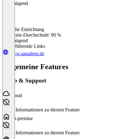
Ungenügend
Einfache Einrichtung
0
%
Kategorie-Durchschnitt: 90 %
Ungenügend
Weiterführende Links
www.sanadeus.de
Allgemeine Features
Setup & Support
Cloud
Keine Informationen zu diesem Feature
On-premise
Keine Informationen zu diesem Feature