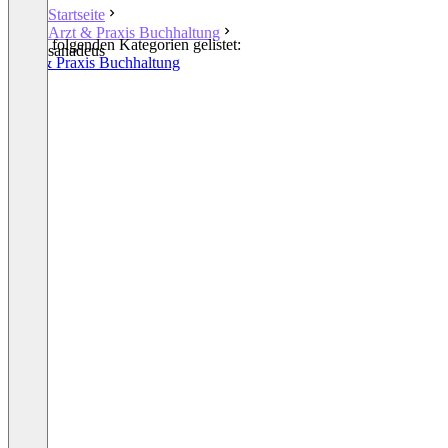
Startseite
Arzt & Praxis Buchhaltung
In den folgenden Kategorien gelistet:
sanadeus
Arzt & Praxis Buchhaltung