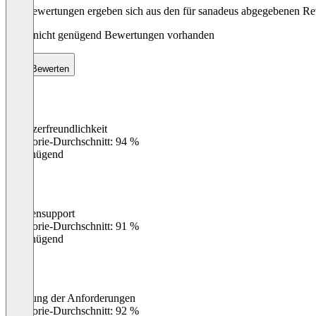
Die Bewertungen ergeben sich aus den für sanadeus abgegebenen R
Noch nicht genügend Bewertungen vorhanden
Bewerten
Benutzerfreundlichkeit
0
%
Kategorie-Durchschnitt: 94 %
Ungenügend
Kundensupport
0
%
Kategorie-Durchschnitt: 91 %
Ungenügend
Erfüllung der Anforderungen
0
%
Kategorie-Durchschnitt: 92 %