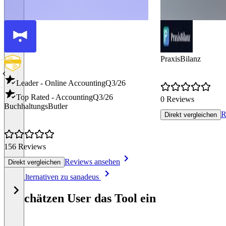
PraxisBilanz
Leader - Online Accounting
Q3/26
Top Rated - Accounting
Q3/26
0 Reviews
BuchhaltungsButler
R
Direkt vergleichen
156 Reviews
Reviews ansehen
Direkt vergleichen
Item
Alle Alternativen zu sanadeus
1
of
So schätzen User das Tool ein
2